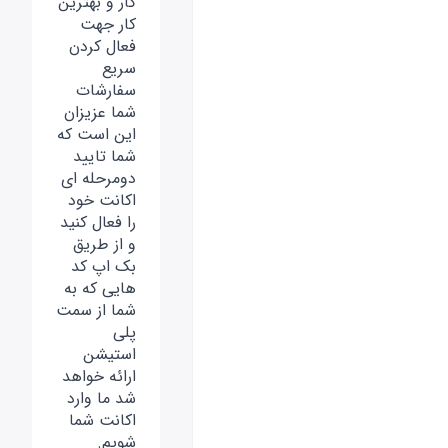
کار و بهترین
کار جهت
فعال کردن
سریع
سفارشات
شما عزیزان
این است که
شما تایید
دومرحله ای
اکانت خود
را فعال کنید
و از طریق
بک اپ کد
هایی که به
شما از سمت
پلی
استیشن
ارائه خواهد
شد ما وارد
اکانت شما
شویم.