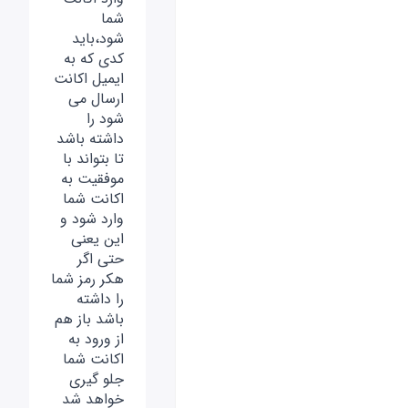
شما
شود،باید
کدی که به
ایمیل اکانت
ارسال می
شود را
داشته باشد
تا بتواند با
موفقیت به
اکانت شما
وارد شود و
این یعنی
حتی اگر
هکر رمز شما
را داشته
باشد باز هم
از ورود به
اکانت شما
جلو گیری
خواهد شد