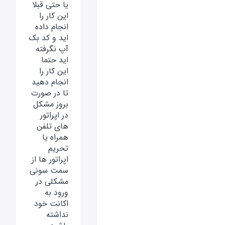
یا حتی قبلا
این کار را
انجام داده
اید و کد بک
آپ نگرفته
اید حتما
این کار را
انجام دهید
تا در صورت
بروز مشکل
در اپراتور
های تلفن
همراه یا
تحریم
اپراتور ها از
سمت سونی
مشکلی در
ورود به
اکانت خود
نداشته