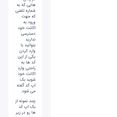
هایی که به
شماره تلفنی
که جهت
ورود به
اکانت خود
دسترسی
ندارید
بتوانید با
وارد کردن
یکی از این
کد ها به
راحتی وارد
اکانت خود
شوید بک
اپ کد گفته
می شود.
چند نمونه از
بک اپ کد
ها رو در زیر