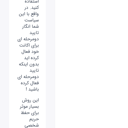
استفاده
کنید. در
واقع با این
سیاست
شما انگار
تایید
دومرحله ای
برای اکانت
خود فعال
کرده اید
بدون اینکه
تایید
دومرحله ای
فعال کرده
باشید !
این روش
بسیار موثر
برای حفظ
حریم
شخصی