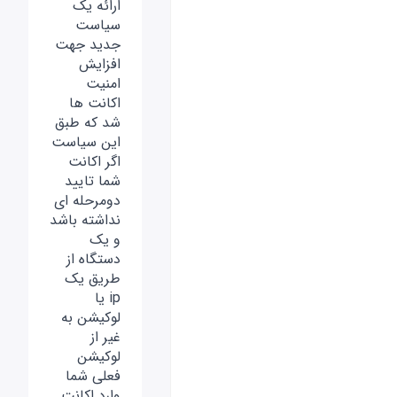
ارائه یک
سیاست
جدید جهت
افزایش
امنیت
اکانت ها
شد که طبق
این سیاست
اگر اکانت
شما تایید
دومرحله ای
نداشته باشد
و یک
دستگاه از
طریق یک
ip یا
لوکیشن به
غیر از
لوکیشن
فعلی شما
وارد اکانت