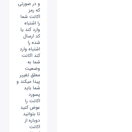
و در صورتی
که رمز
اکانت شما
را اشتباه
وارد کند یا
کد ارسال
شده را
اشتباه وارد
کند اکانت
شما به
وضعیت
معلق تغییر
پیدا میکند و
شما باید
پسورد
اکانت را
عوض کنید
تا بتوانید
دوباره از
اکانت