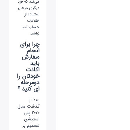
می‌کند که فرد
دیگری درحال
استفاده از
اطلاعات
حساب شما
نباشد.
چرا برای
انجام
سفارش
باید
اکانت
خودتان را
دومرحله
ای کنید ؟
بعد از
گذشت سال
2020 پلی
استیشن
تصمیم بر