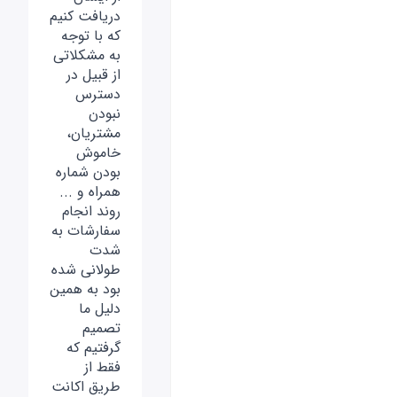
دریافت کنیم
که با توجه
به مشکلاتی
از قبیل در
دسترس
نبودن
مشتریان،
خاموش
بودن شماره
همراه و ...
روند انجام
سفارشات به
شدت
طولانی شده
بود به همین
دلیل ما
تصمیم
گرفتیم که
فقط از
طریق اکانت