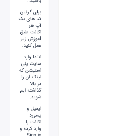
باشید..
برای گرفتن
کد های بک
آپ هر
اکانت طبق
آموزش زیر
عمل کنید.
ابتدا وارد
سایت پلی
استیشن که
لینک آن را
در بالا
گذاشته ایم
شوید.
ایمیل و
پسورد
اکانت را
وارد کرده و
Sign in