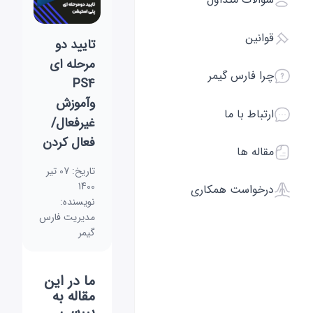
قوانین
تایید دو
مرحله ای
چرا فارس گیمر
PS4
وآموزش
ارتباط با ما
غیرفعال/
فعال کردن
مقاله ها
تاریخ:
07 تیر
1400
درخواست همکاری
نویسنده:
مدیریت فارس
گیمر
ما در این
مقاله به
بررسی