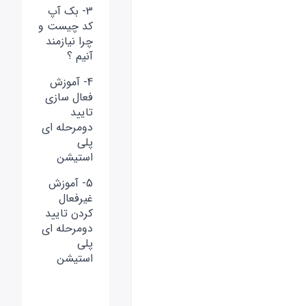
3- بک آپ
کد چیست و
چرا نیازمند
آنیم ؟
4- آموزش
فعال سازی
تایید
دومرحله ای
پلی
استیشن
5- آموزش
غیرفعال
کردن تایید
دومرحله ای
پلی
استیشن