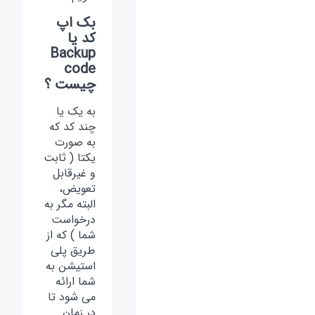
بک اپ
کد یا
Backup
code
چیست ؟
به یک یا
چند کد که
به صورت
یکتا ( ثابت
و غیرقابل
تعویض،
البته مگر به
درخواست
شما ) که از
طریق پلی
استیشن به
شما ارائه
می شود تا
در زمان