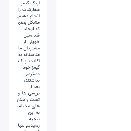
اپیک گیمز
سفارشات را
انجام دهیم.
مشکل بعدی
که ایجاد
شد سیل
طویلی از
مشتریان ما
متاسفانه به
اکانت اپیک
گیمز خود
دسترسی
نداشتند،
بعد از
بررسی ها و
تست راهکار
های مختلف
به این
نتجیه
رسیدیم تنها