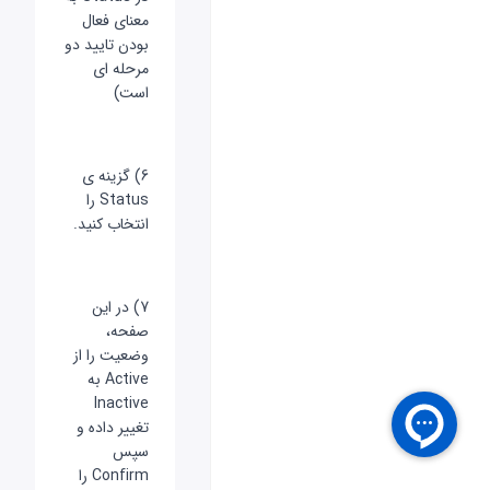
معنای فعال
بودن تایید دو
مرحله ای
است)
6) گزینه ی
Status را
انتخاب کنید.
7) در این
صفحه،
وضعیت را از
Active به
Inactive
تغییر داده و
سپس
Confirm را