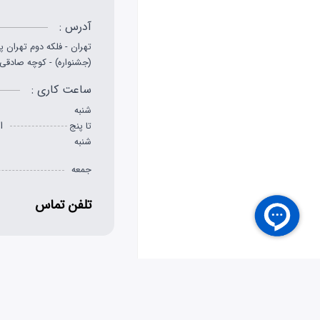
آدرس :
تهران - فلکه دوم تهران پ
(جشنواره) - کوچه صادقی - پلاک 2
ساعت کاری :
شنبه
از 
تا پنج
شنبه
جمعه
تلفن تماس