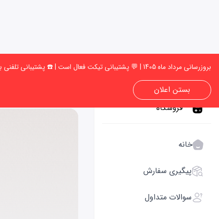
بروزرسانی مرداد ماه 1405 | 💬 پشتیبانی تیکت فعال است | ☎️ پشتیبانی تلفنی به‌زودی فعال میشود | 🚚 امکان انجام سفارش وجود دارد، می توانید سفارش خود را ثبت کنید ✅
بستن اعلان
فروشگاه
خانه
پیگیری سفارش
سوالات متداول