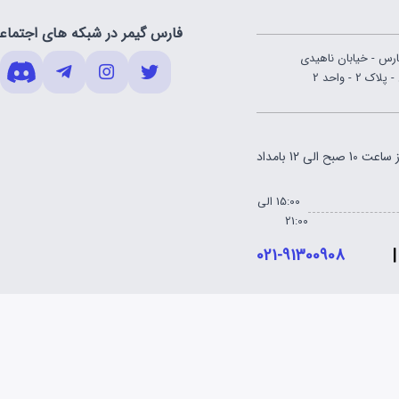
فارس گیمر در شبکه های اجتماع
ارس - خیابان ناهیدی
 - واحد 2
ساعت 10 صبح الی 12 بامداد
15:00 الی
21:00
021-91300908
|