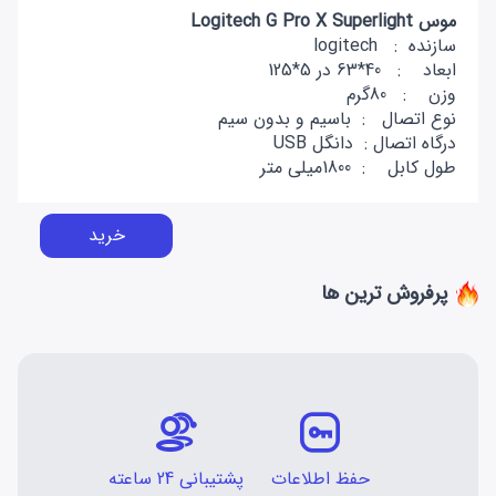
موس Logitech G Pro X Superlight
سازنده : logitech
ابعاد : 40*63 در 5*125
وزن : 80گرم
نوع اتصال : باسیم و بدون سیم
درگاه اتصال : دانگل USB
طول کابل : 1800میلی متر
خرید
پرفروش ترین ها
حفظ اطلاعات
پشتیبانی 24 ساعته