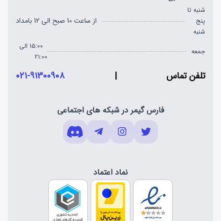
شنبه تا
از ساعت 10 صبح الی 12 بامداد
پنج
شنبه
15:00 الی
جمعه
21:00
تلفن تماس
|
021-91300908
فارس گیمر در شبکه های اجتماعی
نماد اعتماد