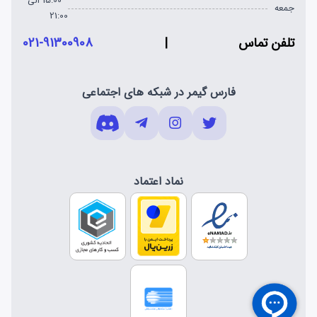
15:00 الی
جمعه
21:00
تلفن تماس
|
021-91300908
فارس گیمر در شبکه های اجتماعی
نماد اعتماد