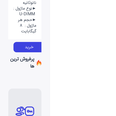
نانوثانیه
►نوع ماژول :
U-DIMM
►حجم هر
ماژول : 8
گیگابایت
خرید
پرفروش ترین
ها