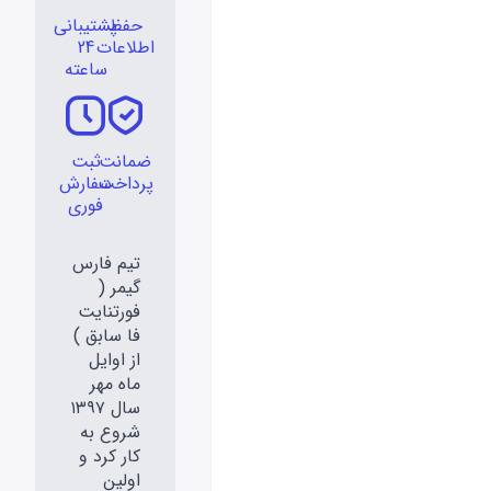
حفظ
پشتیبانی
اطلاعات
24
ساعته
ضمانت
ثبت
پرداخت
سفارش
فوری
تیم فارس
گیمر (
فورتنایت
فا سابق )
از اوایل
ماه مهر
سال ۱۳۹۷
شروع به
کار کرد و
اولین