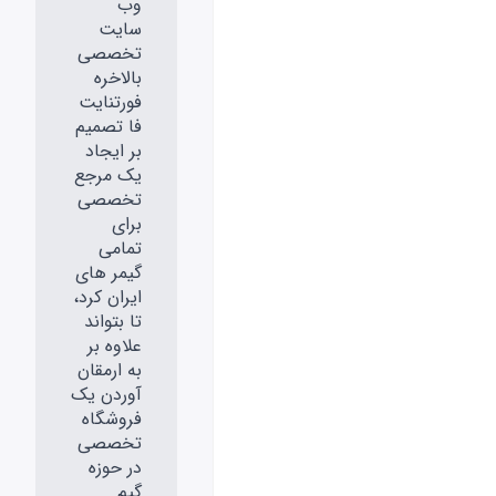
وب
سایت
تخصصی
بالاخره
فورتنایت
فا تصمیم
بر ایجاد
یک مرجع
تخصصی
برای
تمامی
گیمر های
ایران کرد،
تا بتواند
علاوه بر
به ارمقان
آوردن یک
فروشگاه
تخصصی
در حوزه
گیم