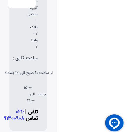
-
کوچه
صادقی
-
پلاک
2 -
واحد
2
ساعت کاری :
شنبه
از ساعت 10 صبح الی 12 بامداد
تا پنج
شنبه
15:00
جمعه
الی
21:00
تلفن
|
021-
تماس
91300908