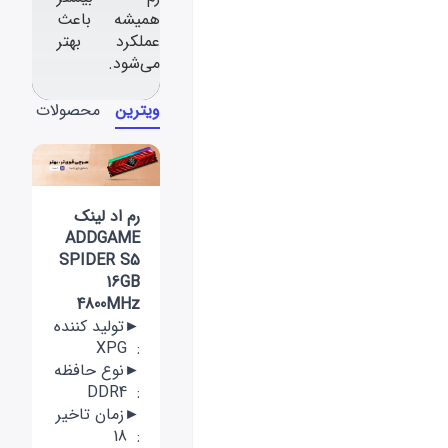
همیشه باعث
عملکرد بهتر
می‌شود.
ویترین
محصولات
رم اد لینک
ADDGAME
SPIDER S5
16GB
4800MHz
►تولید کننده
: XPG
►نوع حافظه
: DDR4
►زمان تاخیر
: 18