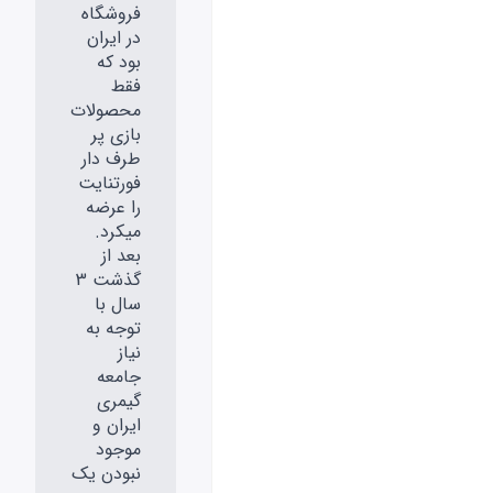
فروشگاه
در ایران
بود که
فقط
محصولات
بازی پر
طرف دار
فورتنایت
را عرضه
میکرد.
بعد از
گذشت 3
سال با
توجه به
نیاز
جامعه
گیمری
ایران و
موجود
نبودن یک