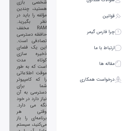
شخصی بازی
هستید، چندین
مؤلفه را باید در
قوانین
نظر بگیرید.
RAM مخفف
چرا فارس گیمر
حافظه دسترسی
تصادفی است.
این یک فضای
ارتباط با ما
ذخیره سازی
کوتاه مدت
مقاله ها
است که به طور
موقت اطلاعاتی
را که کامپیوتر
درخواست همکاری
شما برای
دسترسی به آن
نیاز دارد در خود
نگه می دارد.
وقتی هر
برنامه‌ای را باز
می‌کنید، سیستم
عامل آن را در