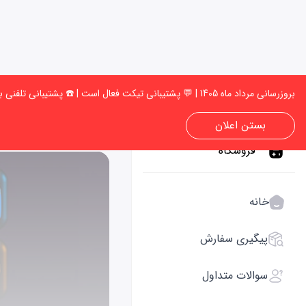
بروزرسانی مرداد ماه 1405 | 💬 پشتیبانی تیکت فعال است | ☎️ پشتیبانی تلفنی به‌زودی فعال میشود | 🚚 امکان انجام سفارش وجود دارد، می توانید سفارش خود را ثبت کنید ✅
بستن اعلان
فروشگاه
خانه
پیگیری سفارش
سوالات متداول