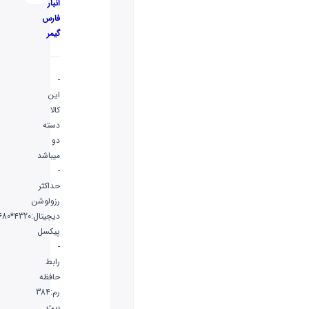
انبار
فارس
گیمر
-
این
کالا
دسته
دو
میباشد
-
حداکثر
رزولوشن
دیجیتال:7‎680*4320
پیکسل
-
رابط
حافظه
رم:384
بیت