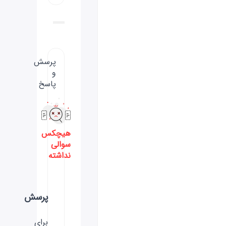
پرسش
و
پاسخ
هیچکس
سوالی
نداشته
پرسش
برای