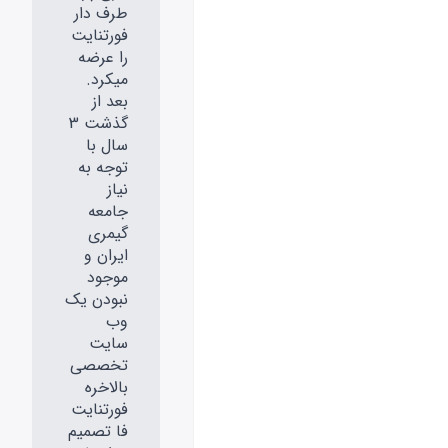
طرف دار
فورتنایت
را عرضه
میکرد.
بعد از
گذشت 3
سال با
توجه به
نیاز
جامعه
گیمری
ایران و
موجود
نبودن یک
وب
سایت
تخصصی
بالاخره
فورتنایت
فا تصمیم