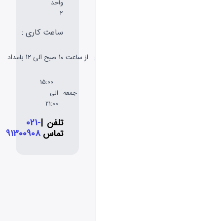
واحد
2
ساعت کاری :
شنبه
از ساعت 10 صبح الی 12 بامداد
تا پنج
شنبه
15:00
جمعه
الی
21:00
تلفن
|
021-
تماس
91300908