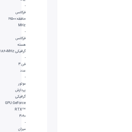
-
فرکانس
حافظه:19500
MHz
-
فرکانس
هسته
گرافیکی:1860MHz
-
فن:3
عدد
-
موتور
پردازش
گرافیکی
GPU:GeForce
RTX™
3090
-
میزان