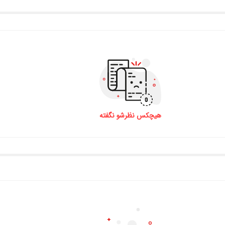
هیچکس نظرشو نگفته