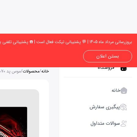
بروزرسانی مرداد ماه 1405 | 💬 پشتیبانی تیکت فعال است | ☎️ پشتیبانی تلفنی به‌زودی فعال میشود | 🚚 امکان انجام سفارش وجود دارد، می توانید سفارش خود را ثبت کنید ✅
بستن اعلان
فروشگاه
خانه
/
محصولات
/
موس پد bloody b-070
خانه
پیگیری سفارش
سوالات متداول