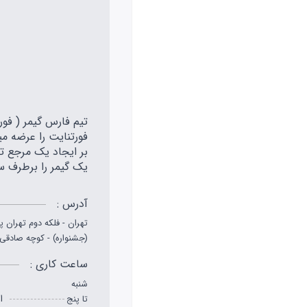
بر ایجاد یک مرجع تخ
یک گیمر را برطرف س
آدرس :
تهران - فلکه دوم تهران پ
(جشنواره) - کوچه صادقی - پلاک 2
ساعت کاری :
شنبه
از 
تا پنج