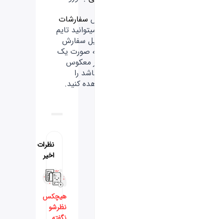
به
بخش
سفارشات
من
میتوانید تایم
تحویل سفارش
که به صورت یک
تایمر معکوس
می باشد را
مشاهده کنید.
نظرات
اخیر
هیچکس
نظرشو
نگفته