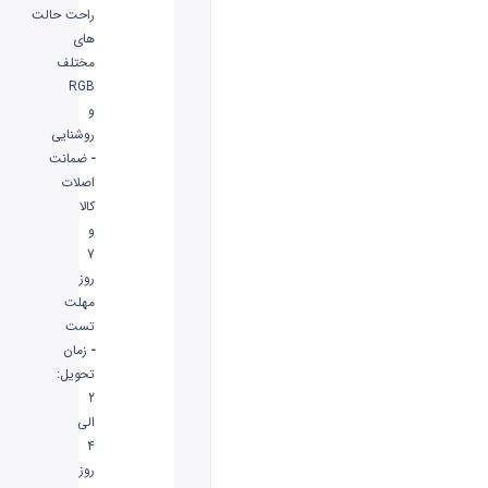
راحت حالت
های
مختلف
RGB
و
روشنایی
-
ضمانت
اصلات
کالا
و
7
روز
مهلت
تست
-
زمان
تحویل:
2
الی
4
روز