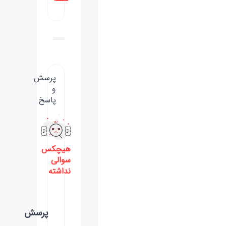
پرسش
و
پاسخ
هیچکس
سوالی
نداشته
پرسش