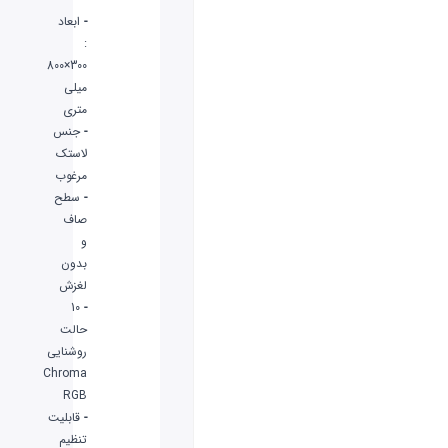
-
ابعاد
:
300×800
میلی
متری
-
جنس
لاستک
مرغوب
-
سطح
صاف
و
بدون
لغزش
10
-
حالت
روشنایی
Chroma
RGB
-
قابلیت
تنظیم