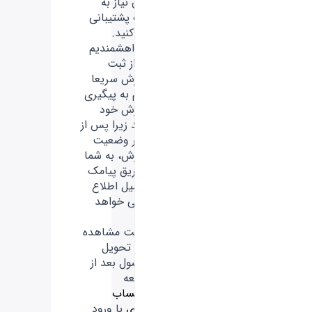
بدون نیاز به
کمک پشتیبانی
پیدا کنید.
-
خواهشمندیم
بعد از ثبت
سفارش سریعا
اقدام به پیگیری
سفارش خود
نکنید زیرا پس از
تغییر وضعیت
سفارش، به شما
از طریق پیامک
و ایمیل اطلاع
رسانی خواهد
شد.
-
جهت مشاهده
زمان تحویل
محصول بعد از
مراجعه
به
حساب
کاربری
با ورود