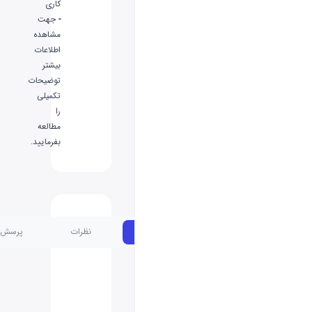
کاری
-
جهت
مشاهده
اطلاعات
بیشتر
توضیحات
تکمیلی
را
مطالعه
بفرمایید.
Extra
مشخصات
نظرات
پرسش و پاسخ
Large
300×800
میلی
متری