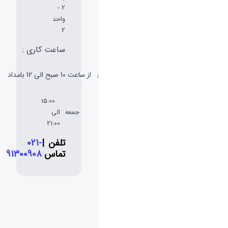
2 -
واحد
2
ساعت کاری :
شنبه
از ساعت 10 صبح الی 12 بامداد
تا پنج
شنبه
15:00
جمعه
الی
21:00
تلفن
|
021-
تماس
91300908