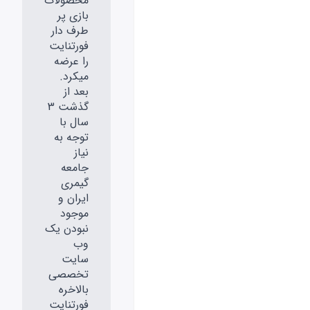
محصولات
بازی پر
طرف دار
فورتنایت
را عرضه
میکرد.
بعد از
گذشت 3
سال با
توجه به
نیاز
جامعه
گیمری
ایران و
موجود
نبودن یک
وب
سایت
تخصصی
بالاخره
فورتنایت