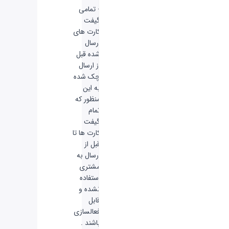
- تمامی
گیفت
کارت های
ارسال
شده قبل
از ارسال
چک شده
به این
منظور که
تمام
گیفت
کارت ها تا
قبل از
ارسال به
مشتری
استفاده
نشده و
قابل
فعالسازی
باشند .