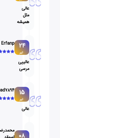
عالی
مثل
همیشه
Erfanp
24
تیر
عالییی
مرسی
Arad7894
15
تیر
عالی
محمدرضا
08
اسمقد