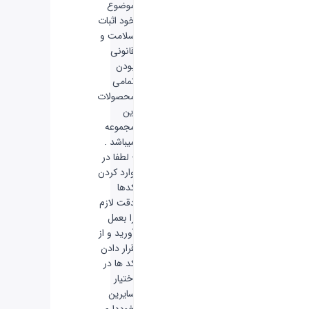
موضوع
خود اثبات
سلامت و
قانونی
بودن
تمامی
محصولات
این
مجموعه
میباشد .
- لطفا در
وارد کردن
کدها
دقت لازم
را بعمل
آورید و از
قرار دادن
کد ها در
اختیار
سایرین
خودداری