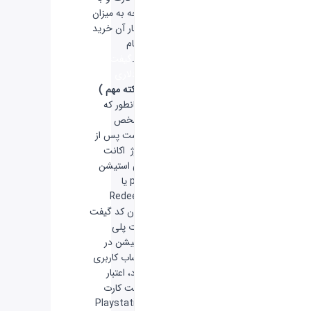
توجه به میزان
اعتبار آن خرید
انجام
داد.
گیفت کارت
10 دلاری
( نکته مهم )
همانطور که
مشخص
هست پس از
شارژ اکانت
پلی استیشن
psn یا
Redeem
کردن کد گیفت
کارت پلی
استیشن در
حساب کاربری
خود، اعتبار
گیفت کارت
Playstation