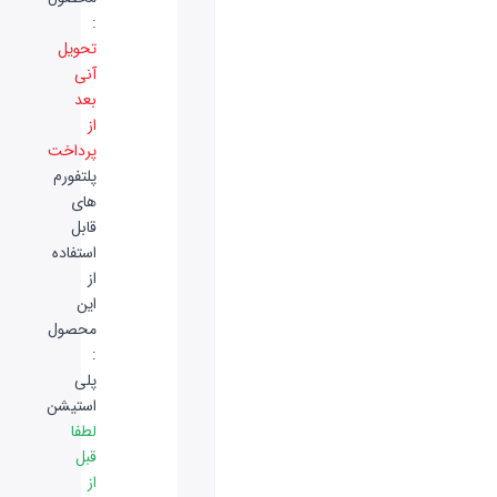
:
تحویل
آنی
بعد
از
پرداخت
پلتفورم
های
قابل
استفاده
از
این
محصول
:
پلی
استیشن
لطفا
قبل
از