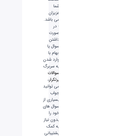
شما
عزیزان
می باشد.
- در
صورت
داشتن
سوال یا
ابهام با
وارد شدن
به سربرگ
سوالات
پرتکرار
،
می توانید
جواب
بسیاری از
سوال های
خود را
بدون نیاز
به کمک
پشتیبانی