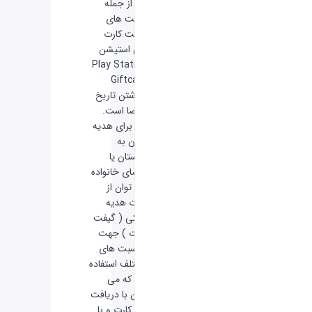
- از جمله
مزیت های
گیفت کارت
پلی استیشن
Play Station
Giftcard
نداشتن تاریخ
انقضا است.
- برای هدیه
دادن به
دوستان یا
اعضای خانواده
می توان از
کارت هدیه
بانکی ( گیفت
کارت ) جهت
مناسبت های
مختلف استفاده
کرد که می
توان با دریافت
این کارت و با