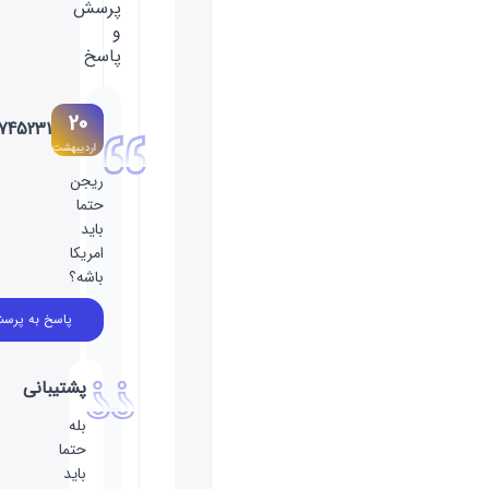
پرسش
و
پاسخ
20
986745231
اردیبهشت
ریجن
حتما
باید
امریکا
باشه؟
پاسخ به پرسش
پشتیبانی
بله
حتما
باید