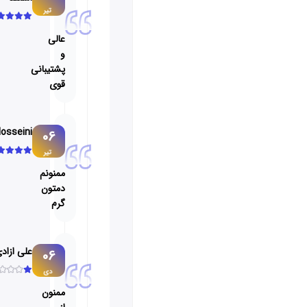
تیر
عالی
و
پشتیبانی
قوی
NimaHosseini
06
تیر
ممنونم
دمتون
گرم
علی ازادی
06
دی
ممنون