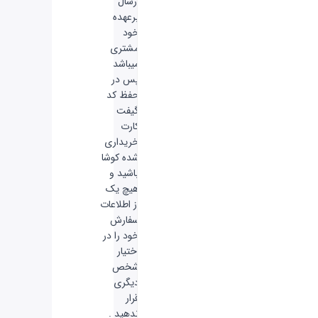
ارسال
برعهده
خود
مشتری
میباشد
پس در
حفظ کد
گیفت
کارت
خریداری
شده کوشا
باشید و
هیچ‌ یک
از اطلاعات
سفارش
خود را در
اختیار
شخص
دیگری
قرار
ندهید .