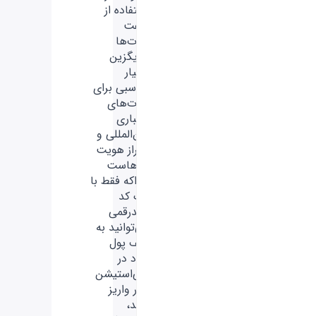
استفاده از
گیفت
کارت‌ها
جایگزین
بسیار
مناسبی برای
کارت‌های
اعتباری
بین‌المللی و
احراز هویت
آن‌هاست
چراکه فقط با
یک کد
چندرقمی
می‌توانید به
کیف پول
خود در
پلی‌استیشن
دلار واریز
کنید،