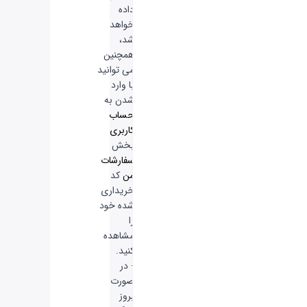
داده
خواهد
شد،
همچنین
می توانید
با وارد
شدن به
حساب
کاربری
بخش
سفارشات
من
کد
خریداری
شده خود
را
مشاهده
کنید.
- در
صورت
بروز