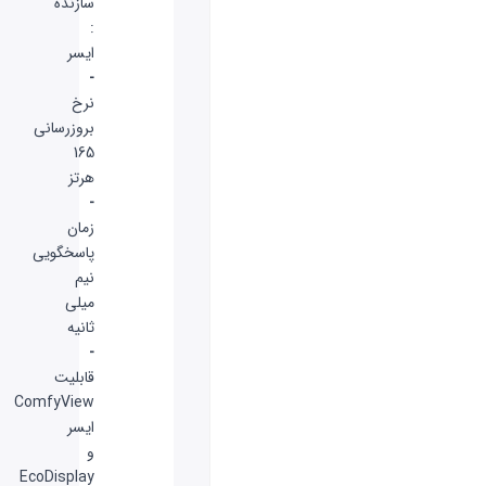
سازنده
:
ایسر
-
نرخ
بروزرسانی
165
هرتز
-
زمان
پاسخگویی
نیم
میلی
ثانیه
-
قابلیت
ComfyView
ایسر
و
EcoDisplay