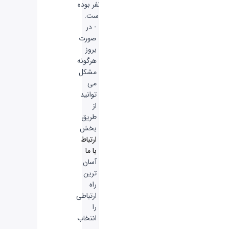
نفر بوده
است.
- در
صورت
بروز
هرگونه
مشکل
می
توانید
از
طریق
بخش
ارتباط
با ما
آسان
ترین
راه
ارتباطی
را
انتخاب