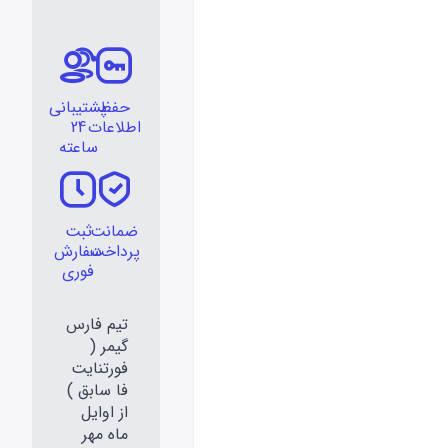
حفظ
پشتیبانی
اطلاعات
24
ساعته
ضمانت
ثبت
پرداخت
سفارش
فوری
تیم فارس
گیمر (
فورتنایت
فا سابق )
از اوایل
ماه مهر