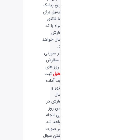
طریق پیامک
و ایمیل برای
شما فاکتور
همراه با کد
سفارش
ارسال خواهد
شد.
-
در صورتی
که سفارش
در روز های
تعطیل
ثبت
شود، آماده
سازی و
ارسال
سفارش در
اولین روز
کاری انجام
خواهد شد.
-
در صورت
داشتن سوال