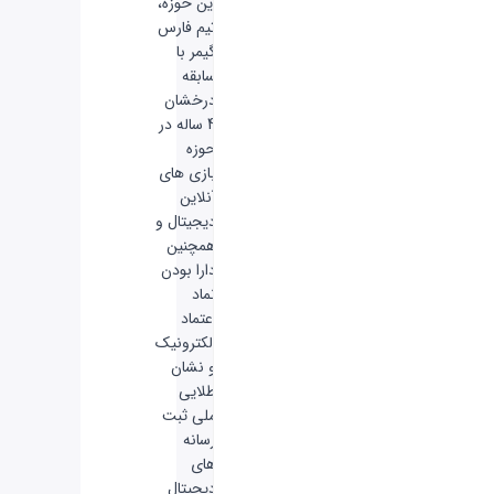
این حوزه،
تیم فارس
گیمر با
سابقه
درخشان
4 ساله در
حوزه
بازی های
آنلاین
دیجیتال و
همچنین
دارا بودن
نماد
اعتماد
الکترونیک
و نشان
طلایی
ملی ثبت
رسانه
های
دیجیتال