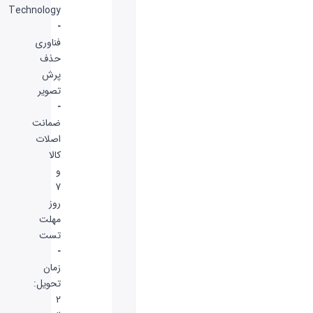
Technology
-
فناوری
حذف
پرش
تصویر
-
ضمانت
اصلات
کالا
و
7
روز
مهلت
تست
-
زمان
تحویل:
2