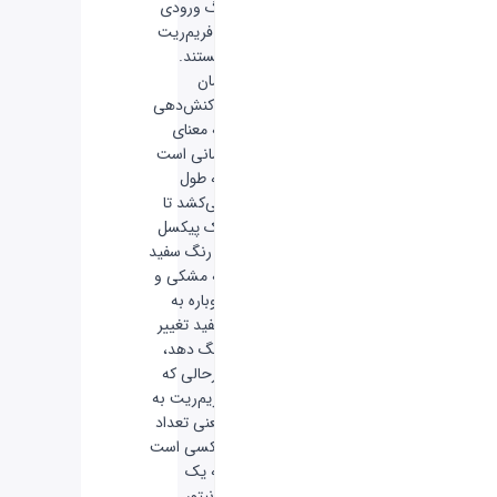
لگ ورودی
و فریم‌ریت
هستند.
زمان
واکنش‌دهی
به معنای
زمانی است
که طول
می‌کشد تا
یک پیکسل
از رنگ سفید
به مشکی و
دوباره به
سفید تغییر
رنگ دهد،
درحالی که
فریم‌ریت به
معنی تعداد
عکسی است
که یک
مانیتور