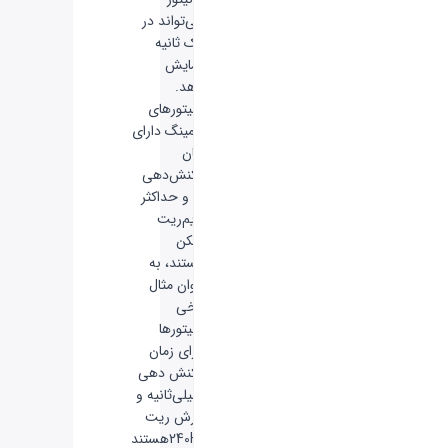
می‌تواند در
یک ثانیه
نمایش
دهد.
مانیتورهای
گیمینگ دارای
زمان
واکنش‌دهی
کم و حداکثر
فریم‌ریت
ممکن
هستند، به
عنوان مثال
برخی
مانیتورها
دارای زمان
واکنش دهی
1 میلی‌ثانیه و
رفرش ریت
240Hzهستند