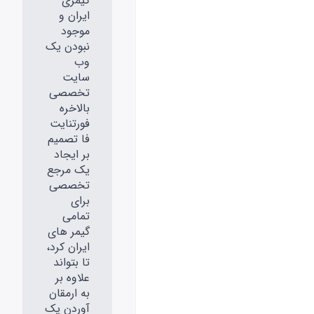
گیمری
ایران و
موجود
نبودن یک
وب
سایت
تخصصی
بالاخره
فورتنایت
فا تصمیم
بر ایجاد
یک مرجع
تخصصی
برای
تمامی
گیمر های
ایران کرد،
تا بتواند
علاوه بر
به ارمقان
آوردن یک