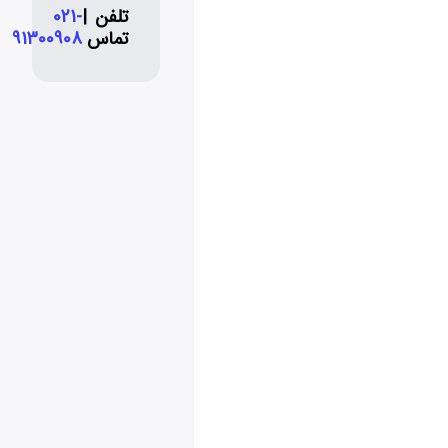
تلفن
|
021-
تماس
91300908