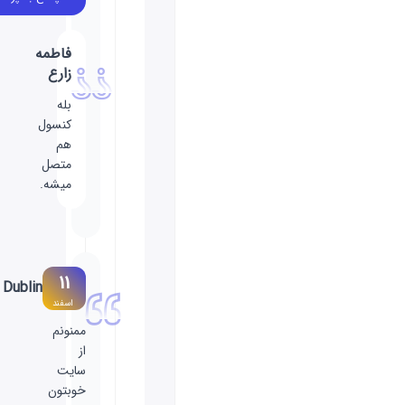
فاطمه
زارع
بله
کنسول
هم
متصل
میشه.
11
Dublin
اسفند
ممنونم
از
سایت
خوبتون