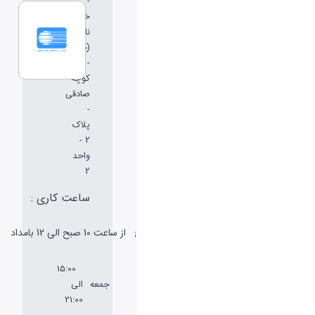
-
خیابان
ناهیدی
(جشنواره)
-
کوچه
صادقی
-
پلاک
2 -
واحد
2
ساعت کاری :
شنبه
از ساعت 10 صبح الی 12 بامداد
تا پنج
شنبه
15:00
جمعه
الی
21:00