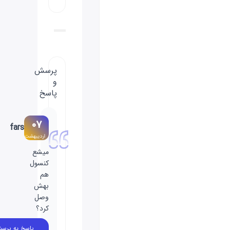
پرسش
و
پاسخ
07
fars
اردیبهشت
میشع
کنسول
هم
بهش
وصل
کرد؟
پاسخ به پرسش