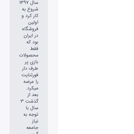
سال ۱۳۹۷
شروع به
کار کرد و
اولین
فروشگاه
در ایران
بود که
فقط
محصولات
بازی پر
طرف دار
فورتنایت
را عرضه
میکرد.
بعد از
گذشت 3
سال با
توجه به
نیاز
جامعه