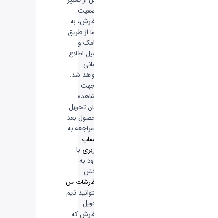
پس از تغییر
وضعیت
سفارش، به
شما از طریق
پیامک و
ایمیل اطلاع
رسانی
خواهد شد.
-
جهت
مشاهده
زمان تحویل
محصول بعد
از مراجعه به
حساب
کاربری
با
ورود به
بخش
سفارشات من
میتوانید تایم
تحویل
سفارش که