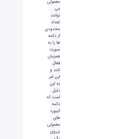
معمولی
می
توانند
تعداد
محدودی
از دکمه
ها را به
صورت
همزمان
فعال
کنند و
این امر
به این
دلیل
است که
دکمه
کیبورد
های
معمولی
برروی
یک