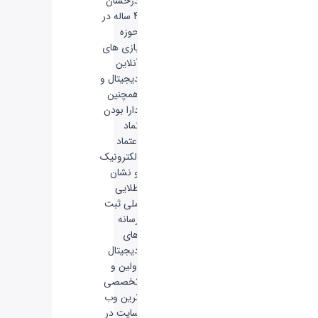
درخشان
4 ساله در
حوزه
بازی های
آنلاین
دیجیتال و
همچنین
دارا بودن
نماد
اعتماد
الکترونیک
و نشان
طلایی
ملی ثبت
رسانه
های
دیجیتال
اولین و
تخصصی
ترین وب
سایت در