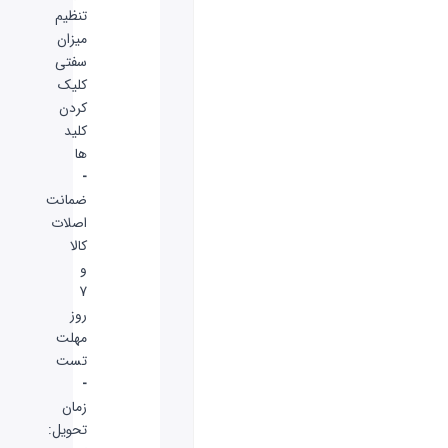
تنظیم
میزان
سفتی
کلیک
کردن
کلید
ها
-
ضمانت
اصلات
کالا
و
7
روز
مهلت
تست
-
زمان
تحویل: