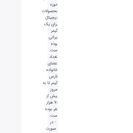
حوزه
محصولات
دیجیتال
برای یک
گیمر
ایرانی
بوده
است.
تعداد
اعضای
خانواده
فارس
گیمر تا به
امروز
بیش از
70 هزار
نفر بوده
است.
- در
صورت