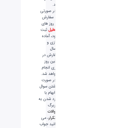
شد.
-
در صورتی
که سفارش
در روز های
تعطیل
ثبت
شود، آماده
سازی و
ارسال
سفارش در
اولین روز
کاری انجام
خواهد شد.
-
در صورت
داشتن سوال
یا ابهام با
وارد شدن به
سربرگ
سوالات
پرتکرار
، می
توانید جواب