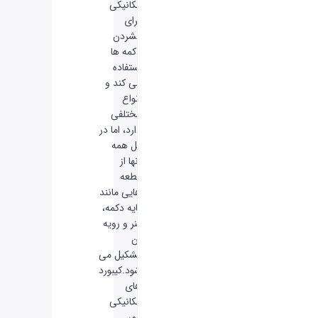
مکانیکی
برای
فشردن
دکمه ها
استفاده
می کند و
انواع
مختلفی
دارد، اما در
کل همه
آنها از
قطعه
هایی مانند
پایه دکمه،
فنر و رویه
آن
تشکیل می
شود.
کیبورد
های
مکانیکی
عمر