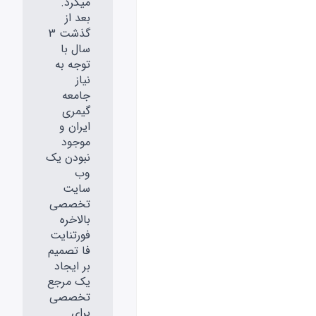
میکرد.
بعد از
گذشت 3
سال با
توجه به
نیاز
جامعه
گیمری
ایران و
موجود
نبودن یک
وب
سایت
تخصصی
بالاخره
فورتنایت
فا تصمیم
بر ایجاد
یک مرجع
تخصصی
برای