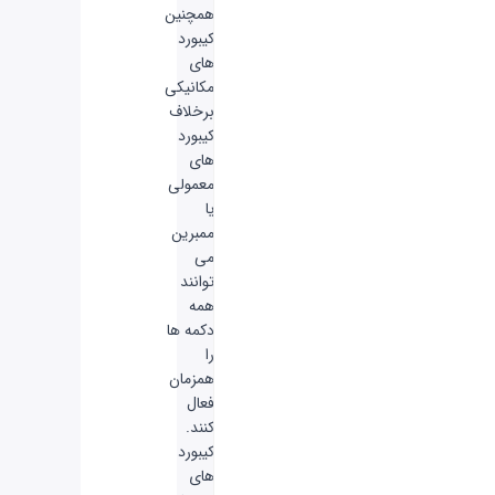
همچنین
کیبورد
های
مکانیکی
برخلاف
کیبورد
های
معمولی
یا
ممبرین
می
توانند
همه
دکمه ها
را
همزمان
فعال
کنند.
کیبورد
های