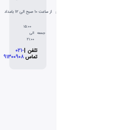
شنبه
از ساعت 10 صبح الی 12 بامداد
تا پنج
شنبه
15:00
جمعه
الی
21:00
تلفن
|
021-
تماس
91300908