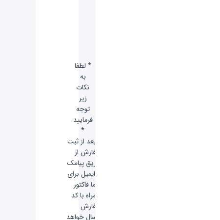
دارد
100 درصد
* لطفا
به
نکات
زیر
توجه
فرمایید
*
-
بعد از ثبت
سفارش از
طریق پیامک
و ایمیل برای
شما فاکتور
همراه با کد
سفارش
ارسال خواهد