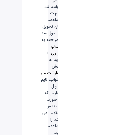
خواهد شد.
-
جهت
مشاهده
زمان تحویل
محصول بعد
از مراجعه به
حساب
کاربری
با
ورود به
بخش
سفارشات من
میتوانید تایم
تحویل
سفارش که
به صورت
یک تایمر
معکوس می
باشد را
مشاهده
کنید.