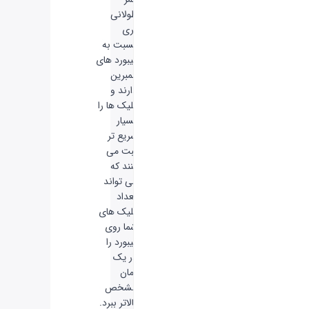
طولانی
تری
نسبت به
کیبورد های
ممبرین
دارند و
کلیک ها را
بسیار
سریع تر
ثبت می
کنند که
می تواند
تعداد
کلیک های
شما روی
کیبورد را
در یک
زمان
مشخص
بالاتر ببرد.