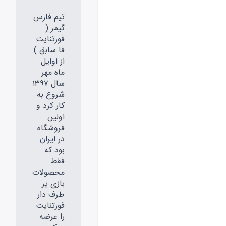
تیم فارس
گیمر (
فورتنایت
فا سابق )
از اوایل
ماه مهر
سال ۱۳۹۷
شروع به
کار کرد و
اولین
فروشگاه
در ایران
بود که
فقط
محصولات
بازی پر
طرف دار
فورتنایت
را عرضه