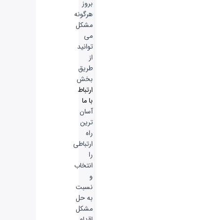
بروز
هرگونه
مشکل
می
توانید
از
طریق
بخش
ارتباط
با ما
آسان
ترین
راه
ارتباطی
را
انتخاب
و
نسبت
به حل
مشکل
اقدام