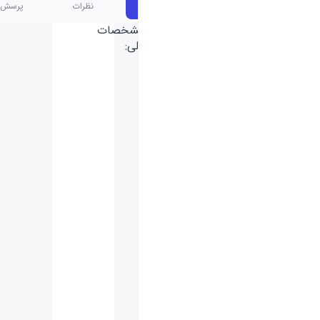
مشخصات
نظرات
پرسش و پاسخ
مشخصات
کلی:
SteelSeries
355.44×139.26×40.44
میلی‌متر
772 گرم
80%
با‌سیم
1.8 متر
USB