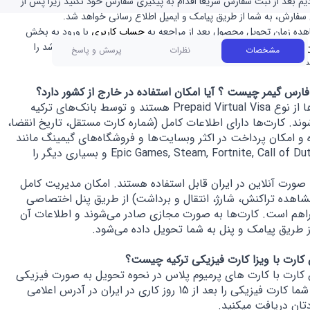
م بعد از ثبت سفارش سریعا اقدام به پیگیری سفارش خود نکنید زیرا پس از
فارش، به شما از طریق پیامک و ایمیل اطلاع رسانی خواهد شد.
ه زمان تحویل محصول بعد از مراجعه به
حساب کاربری
با ورود به بخش
میتوانید تایم تحویل سفارش که به صورت یک تایمر معکوس می باشد را
مشخصات
نظرات
پرسش و پاسخ
.
فارس گیمر چیست ؟ آیا امکان استفاده در خارج از کشور دارد؟
این کارت‌ها از نوع Prepaid Virtual Visa هستند و توسط بانک‌های ترکیه
ند. کارت‌ها دارای اطلاعات کامل (شماره کارت مستقل، تاریخ انقضا،
وده و امکان پرداخت در اکثر وبسایت‌ها و فروشگاه‌های گیمینگ مانند
Epic Games, Steam, Fortnite, Call of Duty Mobile و بسیاری دیگر را
 صورت آنلاین در ایران قابل استفاده هستند. امکان مدیریت کامل
مشاهده تراکنش، شارژ، انتقال و برداشت) از طریق پنل اختصاصی
FG فراهم است. کارت‌ها به صورت مجازی صادر می‌شوند و اطلاعات آن
ز طریق پیامک و پنل به شما تحویل داده می‌شود.
 کارت با ویزا کارت فیزیکی ترکیه چیست؟
 کارت با کارت های پرمیوم پلاس در نحوه تحویل به صورت فیزیکی
می باشد، شما کارت فیزیکی را بعد از 15 روز کاری در ایران در آدرس اعلامی
ان دریافت میکنید.