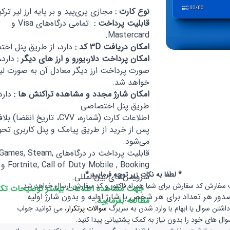
نوع کارت :
مجازی پری‌پید و بر پایه ارز لیر ترکی
قابلیت پرداخت :
تمامی درگاه‌های Visa و
Mastercard.
امکان دریافت 3D کد :
دارد، از طریق پنل اخ
امکان پرداخت دلار،یورو و ارز های دیگر :
دارد،
صورت پرداخت ارز دیگر معادل آن به صورت لی
خواهد شد.
امکان شارژ مجدد و مشاهده تراکنش ها :
دارد،
طریق پنل اختصاصی
اطلاعات کارت (شماره، CVV، تاریخ انقضا
پس از خرید از طریق پیامک و پنل کاربری تحو
می‌شود.
قابلیت پرداخت در درگاه‌های , Steam
 Mobile , Booking
* لطفا به نکات زیر توجه فرمایید *
سرویس‌های بین‌المللی.
 سفارش کد سفارش برای شما همراه فاکتور و کد سفارش ارسال خواهد شد.
- جهت مشاهده اطلاعات بیشتر توضیحات تکمی
دور هر تعداد برای هر شخص با شارژ اولیه و بدون شارژ اولیه
مطالعه بفرمایید.
اشتن سوال یا ابهام با وارد شدن به سربرگ
سوالات پرتکرار
، می توانید جواب
وال های خود را بدون نیاز به کمک پشتیبانی پیدا کنید.