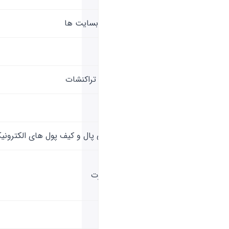
قابلیت پرداخت آنلاین در وبسایت ها
تاریخ انقضاء کارت
قابلیت مشاهده موجودی و تراکنشات
موجودی اولیه
قابلیت اتصال به حساب پی پال و کیف پول های الکترونی
سقف واریز و برداشت از کارت
قابلیت دریافت free trial