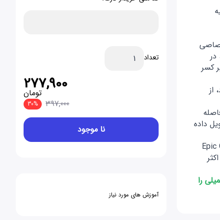
ه
تصاصی
 در
تعداد
ر کسر
277,900
 از
تومان
397,000
30%
) بلافاصله
یل داده
Epic Games,
Fortnite, Call of Duty و اکثر
لی را
آموزش های مورد نیاز