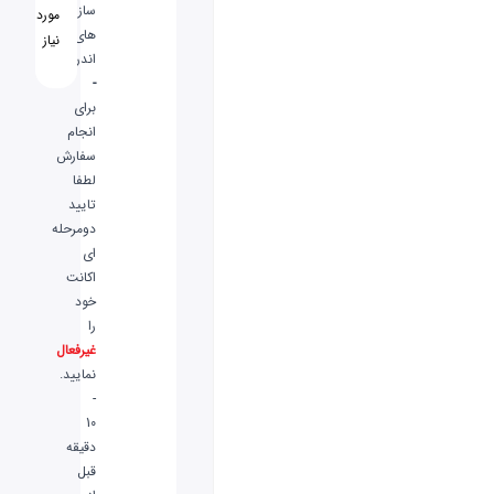
ساز
مورد
های
نیاز
اندروید
-
برای
انجام
سفارش
لطفا
تایید
دومرحله
ای
اکانت
خود
را
غیرفعال
نمایید.
-
10
دقیقه
قبل