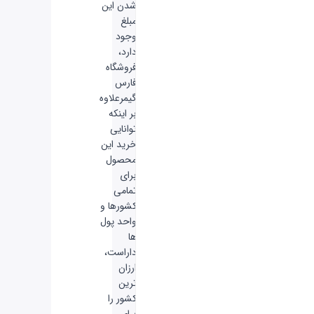
شدن این
مبلغ
وجود
دارد،
فروشگاه
فارس
گیمرعلاوه
بر اینکه
توانایی
خرید این
محصول
برای
تمامی
کشورها و
واحد پول
ها
داراست،
ارزان
ترین
کشور را
برای