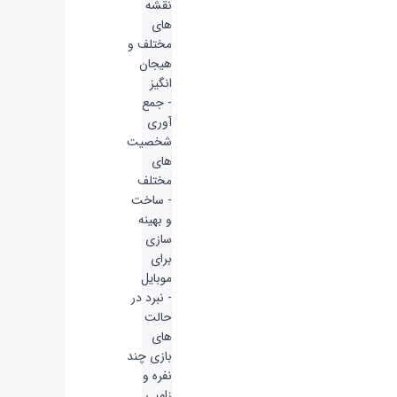
نقشه
های
مختلف و
هیجان
انگیز
- جمع
آوری
شخصیت
های
مختلف
- ساخت
و بهینه
سازی
برای
موبایل
- نبرد در
حالت
های
بازی چند
نفره و
زامبی