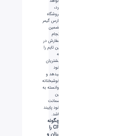
خواهد
برد،
فروشگاه
فارس گیمر
تضمین
انجام
سفارش در
این تایم را
به
مشتریان
خود
میدهد و
خوشبختانه
توانسته به
این
ضمانت
خود پایبند
باشد.
چگونه
CP را
ارزان و