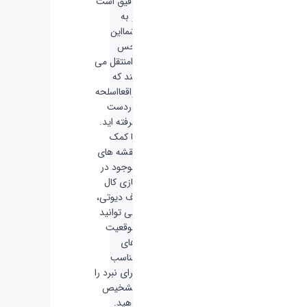
دقیق است
و به
شمااین
حس
رامنتقل می
کند که
واقعااسلحه
دردست
گرفته اید.
با کمک
نقشه های
موجود در
بازی کال
آف دیوتی،
می توانید
موقعیت
های
مناسب
برای نبرد را
تشخیص
دهید.