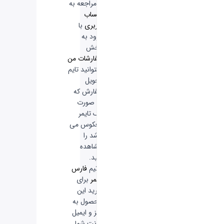
از مراجعه به
حساب
کاربری
با
ورود به
بخش
سفارشات من
میتوانید تایم
تحویل
سفارش که
به صورت
یک تایمر
معکوس می
باشد را
مشاهده
کنید.
-
تیم
فارس
گیمر
برای
خرید این
محصول به
رمز و ایمیل
اکانت شما