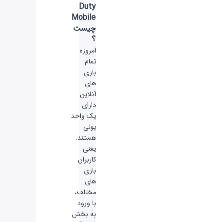
Duty
Mobile
چیست
؟
امروزه
تمام
بازی
های
آنلاین
دارای
یک واحد
پولی
هستند.
یعنی
کاربران
بازی
های
مختلف،
با ورود
به بخش