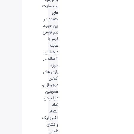
وب سایت
های
متعدد در
این حوزه،
تیم فارس
گیمر با
سابقه
درخشان
4 ساله در
حوزه
بازی های
آنلاین
دیجیتال و
همچنین
دارا بودن
نماد
اعتماد
الکترونیک
و نشان
طلایی