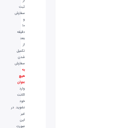
از
ثبت
سفارش
و
10
دقیقه
بعد
از
تکمیل
شدن
سفارش
به
هیچ
عنوان
وارد
اکانت
خود
نشوید
.
در
غیر
این
صورت