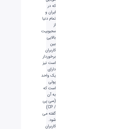
که در
ایران و
تمام دنیا
از
محبوبیت
بالایی
بین
کاربران
برخوردار
است نیز
دارای
یک واحد
پولی
است که
به آن
(سی پی
/ CP)
گفته می
شود.
کاربران