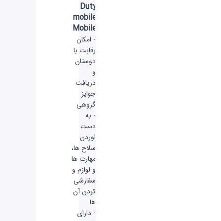
Duty
mobile
Mobile
- امکان
رقابت با
دوستان
و
دریافت
جوایز
گروهی
- به
دست
اوردن
سلاح ها،
مهارت ها
و لوازم و
سفارشی
کردن آن
ها
- دارای