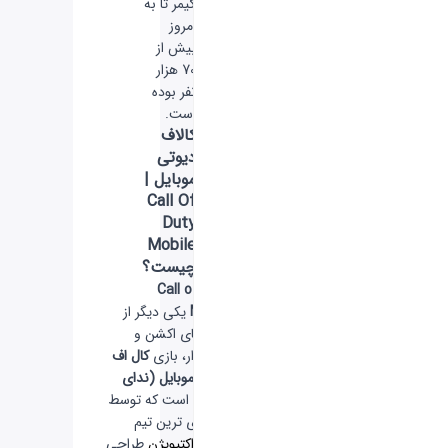
گیمر تا به
امروز
بیش از
70 هزار
نفر بوده
است.
کالاف
دیوتی
موبایل |
Call Of
Duty
Mobile
چیست؟
Call of Duty
Mobile
یکی دیگر از
بازی های اکشن و
پرطرفدار، بازی
کال اف
دیوتی موبایل (ندای
وظیفه)
است که توسط
حرفه ای ترین تیم
شرکت
اکتیویژن
طراحی