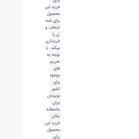
خرید این
محصول
برای شما
انتخاب و
آن را
خریداری
میکند. با
توجه به
تحریم
های
موجود
برای
کشور
عزیزمان
ایران
متاسفانه
امکان
خرید این
محصول
برای