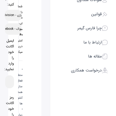
کنید:
شما
با
ن
اکتیوژن - activision
خرید
این
ارس گیمر
فیسبوک - Facebook
محصول
40
ایمیل
امتیاز
ط با ما
اکانت
دریافت
خود
میکنید
 ها
را
وارد
نمایید:
-
است همکاری
منطقه
فعال
سازی:
همه
رمز
کشور
اکانت
ها
خود
-
را
زمان