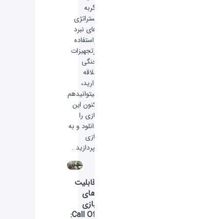
اگربه
استراتژی
های نبرد
واستفاده
ازتجهیزات
جنگی
علاقه
دارید،
میتوانیدهم
اکنون این
بازی را
دانلود و به
بازی
بپردازید .
قابلیت
های
بازی
CP
:Call Of