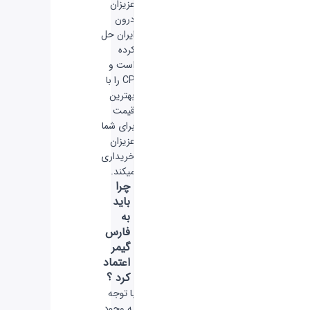
عزیزان
درون
ایران حل
کرده
است و
CP را با
بهترین
قیمت
برای شما
عزیزان
خریداری
میکند.
چرا
باید
به
فارس
گیمر
اعتماد
کرد ؟
با توجه
به وجود