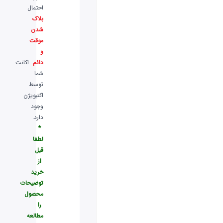
احتمال
بلاک
شدن
موقت
و
دائم
اکانت
شما
توسط
اکتیویژن
وجود
دارد.
*
لطفا
قبل
از
خرید
توضیحات
محصول
را
مطالعه