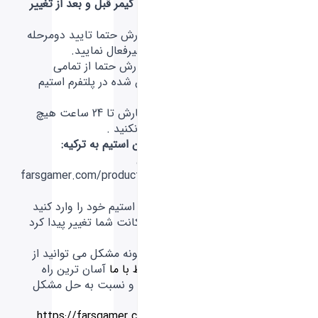
توصیه های فارس گیمر قبل و بعد از تغییر
ریجن اپیک گیمز :
1- قبل از ثبت سفارش حتما تایید دومرحله
ای اکانت خود را غیرفعال نمایید.
2- قبل از ثبت سفارش حتما از تمامی
سیستم های لاگین شده در پلتفرم استیم
خود خارج شوید.
3- بعد از ثبت سفارش تا 24 ساعت هیچ
بازی ای خریداری نکنید .
آموزش تغییر ریجن استیم به ترکیه:
1- ابتدا وارد آدرس
farsgamer.com/products/changecototr
شوید.
2- اطلاعات اکانت استیم خود را وارد کنید
3- تبریک ریجن اکانت شما تغییر پیدا کرد
:)
در صورت بروز هرگونه مشکل می توانید از
طریق بخش
ارتباط با ما
آسان ترین راه
ارتباطی را انتخاب و نسبت به حل مشکل
اقدام نمایید.
منبع: وبسایت
https://farsgamer.com