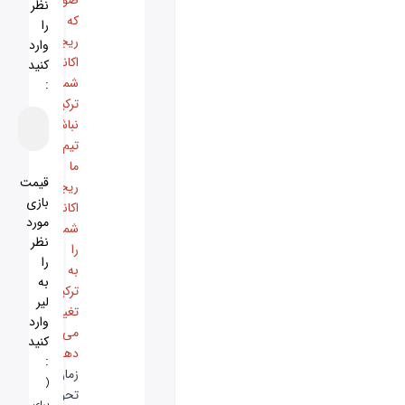
صورتی
نظر
که
را
ریجن
وارد
اکانت
کنید
شما
:
ترکیه
نباشد
تیم
ما
قیمت
ریجن
بازی
اکانت
مورد
شما
نظر
را
را
به
به
ترکیه
لیر
تغییر
وارد
می
کنید
دهد
)
:
زمان
(
تحویل
برای