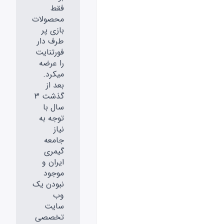
فقط
محصولات
بازی پر
طرف دار
فورتنایت
را عرضه
میکرد.
بعد از
گذشت 3
سال با
توجه به
نیاز
جامعه
گیمری
ایران و
موجود
نبودن یک
وب
سایت
تخصصی