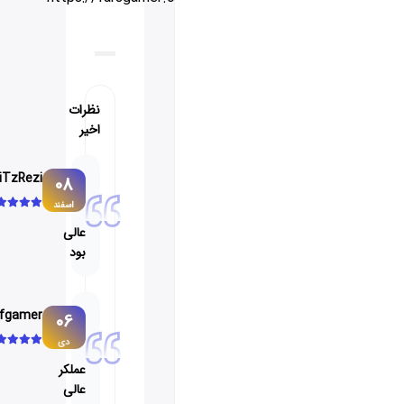
نظرات
اخیر
iTzRezi
08
اسفند
عالی
بود
Wolfgamer
06
دی
عملکر
عالی