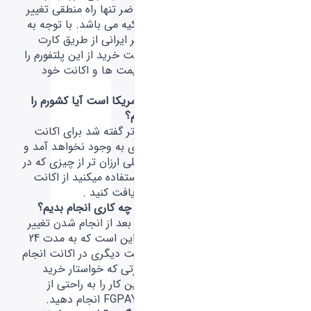
کرده اند درحال حاضر تنها راه منطقی تغییر
ریجن اکانت به ترکیه می باشد. با توجه به
اینکه دیگر هر گیمر ایرانی از طریق کارت
های FGPAY قابلیت خرید از این پلتفورم را
دارد دیگر نگران قیمت ها و اکانت خود
نباشید.
ریجن اکانت من امریکا است آیا کشورم را
به ترکیه تغییر دهم؟
همانطور که پیش تر گفته شد برای اکانت
شما هیچ مسئله ای به وجود نخواهد آمد و
شما می توانید خیلی ارزان تر از چیزی که در
حال حاضر از آن استفاده میکنید از اکانت
خود بازی ها را دریافت کنید .
بعد از تغییر ریجن چه کاری انجام بدیم؟
توصیه فارس گیمر بعد از انجام شدن تغییر
ریجن اکانت شما این است که به مدت 24
ساعت هیچ پرداخت دیگری در اکانت انجام
ندهید، اما در صورتی که خواستار خرید
بودید می توانید این کار را به راحتی از
طریق کارت های FGPAY انجام دهید.