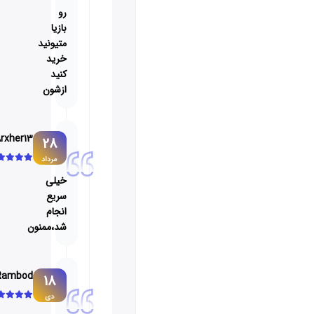
رو
بازیا
متیونید
خرید
کنید
ازشون
Arxher13
28
مرداد
خیلی
سریع
انجام
شد،ممنون
1389Rambod
18
دی