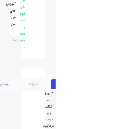
از
آموزش
خرید
های
توضیحات
مورد
محصول
نیاز
را
مطالعه
بفرمایید
.
مشخصات
نظرات
پرسش و پاسخ
* لطفا
به
نکات
زیر
توجه
فرمایید