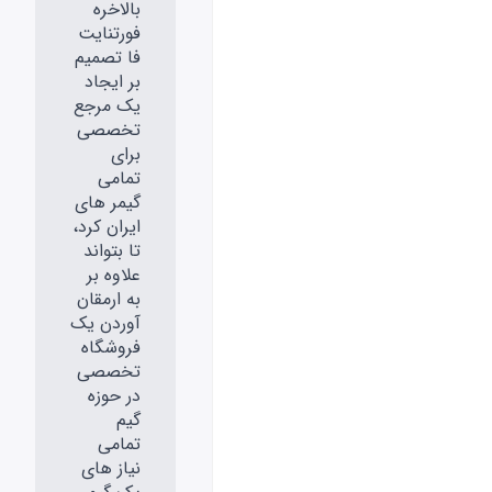
بالاخره
فورتنایت
فا تصمیم
بر ایجاد
یک مرجع
تخصصی
برای
تمامی
گیمر های
ایران کرد،
تا بتواند
علاوه بر
به ارمقان
آوردن یک
فروشگاه
تخصصی
در حوزه
گیم
تمامی
نیاز های