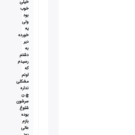
خیلی
خوب
بود
ولی
یه
خورده
دیر
به
دشتم
رسیدم
که
اونم
مشکلی
نداره
چ.ن
سرشون
شلوغ
بوده
بازم
عالی
بود