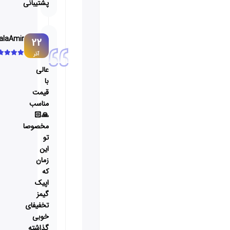
پشتیبانی
ValaAmir
22
آذر
عالی
با
قیمت
مناسب
🙏🏻
مخصوصا
تو
این
زمان
که
اپیک
گیمز
تخفیفای
خوبی
گذاشته