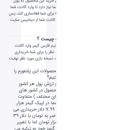
-
تیم
فارس گیمر
برای خرید این محصول به یوزر
نیم و پسورد اکانت شما نیاز دارد تا وارد اکانت شما
شده و این محصول را برای شما فعالسازی کند، پس
از خرید کلیه اطلاعات اکانت شما از دیتابیس سایت
پاک خواهد شد.
خرید بازی از اپیک چیست ؟
با خرید این محصول تیم فارس گیمر وارد اکانت
شما شده و بازی مورد نظر را برای شما خریداری
میکنند لطفا در انتخاب نسخه بازی مورد نظر نهایت
دقت را داشته باشید.
چطور می توانیم محصولات این پلتفورم را
ارزان تر خریداری کنیم؟
با توجه به درآمد و ارزش پول هر کشور
معادل ارزش هر محصول در کشور های
مختلف ( ریجن های مختلف ) متفاوت
است، برای مثال شما در اپیک گیمز هزار
ویباکس را به مبلغ 7.99 دلار خریداری می
کنید که در حال حاضر به تومان با دلار 39
تومان میشه 311 هزار تومان اما با تغییر
ریجن اکانت اپیک گیمز خود به ترکیه می