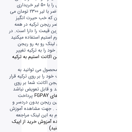
توانید این محصول را با 50 لیر خریداری
کنید که در حال حاضر با لیر 2300 تومان می
شود 115 هزار تومان که خب حیرت انگیز
است ! در حال حاضر ریجن ترکیه در همه
پلتفورم ها ارزان ترین قیمت را دارا است. در
صورتی که از پلتفورم استیم استفاده میکنید
می توانید از طریق لینک رو به رو ریجن
کشور اکانت استیم خود را به ترکیه تغییر
دهید.
( تغییر ریجن اکانت استیم به ترکیه
اینجا کلیک کنید )
شما از طریق این محصول می توانید به
راحتی ریجن اکانت خود را بر روی ترکیه قرار
دهید ( حتی اگر ریجن اکانت شما بر روی
یک کشور قفل باشد و قابل تعویض نباشد
)و از طریق
کارت های FGPAY
پرداخت
های خود را روی این ریجن بدون دردسر و
مشکل انجام دهید . جهت مشاهده آموزش
خرید از این پلتفورم به این لینک مراجعه
کنید
( برای مشاهده آمزوش خرید از اپیک
گیمز اینجا کلیک کنید)