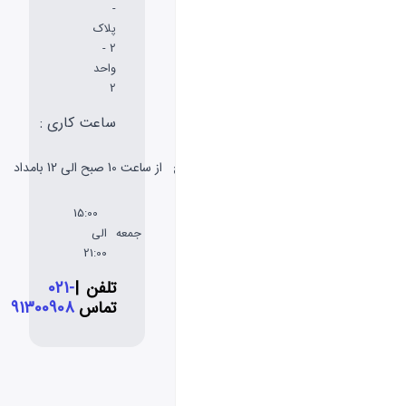
-
پلاک
2 -
واحد
2
ساعت کاری :
شنبه
از ساعت 10 صبح الی 12 بامداد
تا پنج
شنبه
15:00
جمعه
الی
21:00
تلفن
|
021-
تماس
91300908