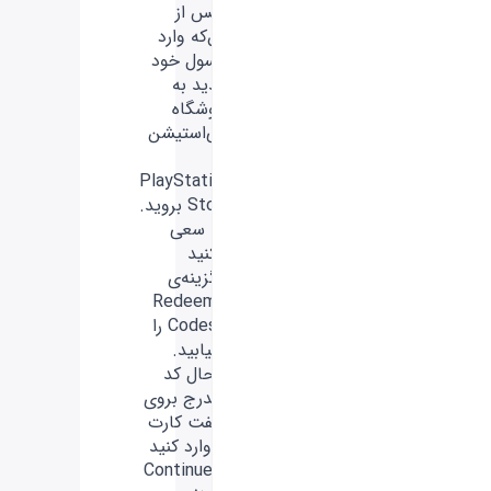
- پس از
این‌که وارد
کنسول خود
شدید به
فروشگاه
پلی‌استیشن
یا
PlayStation
Store بروید.
- سعی
کنید
گزینه‌ی
Redeem
Codes را
بیابید.
- حال کد
مندرج بروی
گیفت کارت
را وارد کنید
و Continue