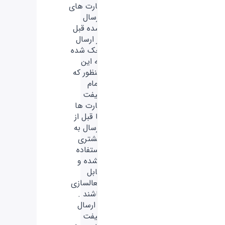
کارت های
ارسال
شده قبل
از ارسال
چک شده
به این
منظور که
تمام
گیفت
کارت ها
تا قبل از
ارسال به
مشتری
استفاده
نشده و
قابل
فعالسازی
باشند .
- ارسال
گیفت