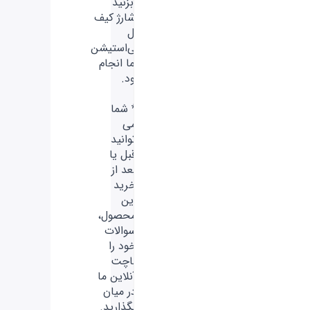
را بزنید
تاشارژ کیف
پول
پلی‌استیشن
شما انجام
شود.
* شما
می
توانید
قبل یا
بعد از
خرید
این
محصول،
سوالات
خود را
باچت
آنلاین ما
در میان
بگذارید.