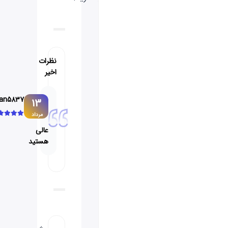
نظرات
اخیر
AmirArsalan5837
13
مرداد
عالی
هستید