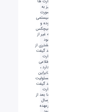
کارت ها
نیز به
صورت
سیستمی
بوده و
هیچکس
به غیر از
خود
مشتری از
کد گیفت
کارت
اطلاعی
ندارد ،
بنابراین
مسئولیت
کد گیفت
کارت
ها بعد از
ارسال
برعهده
خود