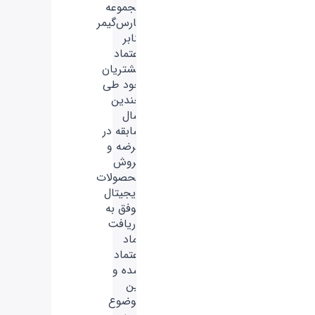
مجموعه
فارس‌گیمر
بنابر
اعتماد
مشتریان
خود طی
چندین
سال
سابقه در
عرضه و
فروش
محصولات
دیجیتال
موفق به
دریافت
نماد
اعتماد
شده و
این
موضوع