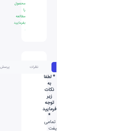
محصول
را
مطالعه
بفرمایید
.
مشخصات
نظرات
پرسش و پاسخ
* لطفا
به
نکات
زیر
توجه
فرمایید
*
- تمامی
گیفت