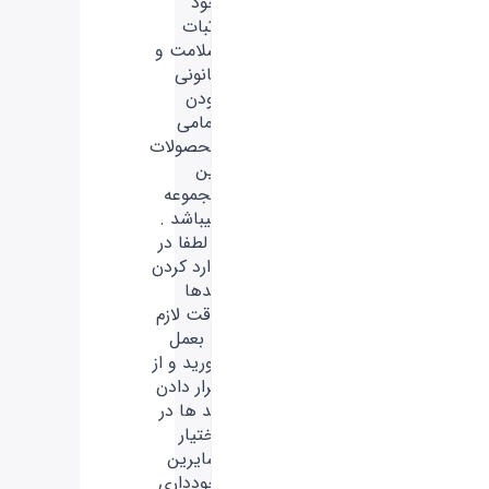
خود
اثبات
سلامت و
قانونی
بودن
تمامی
محصولات
این
مجموعه
میباشد .
- لطفا در
وارد کردن
کدها
دقت لازم
را بعمل
آورید و از
قرار دادن
کد ها در
اختیار
سایرین
خودداری