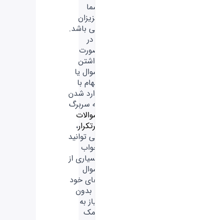
شما
عزیزان
می باشد.
- در
صورت
داشتن
سوال یا
ابهام با
وارد شدن
به سربرگ
سوالات
پرتکرار
،
می توانید
جواب
بسیاری از
سوال
های خود
را بدون
نیاز به
کمک