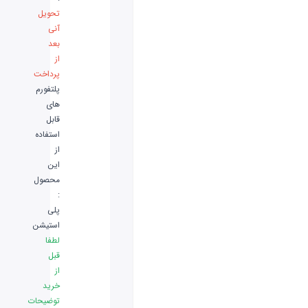
تحویل
آنی
بعد
از
پرداخت
پلتفورم
های
قابل
استفاده
از
این
محصول
:
پلی
استیشن
لطفا
قبل
از
خرید
توضیحات