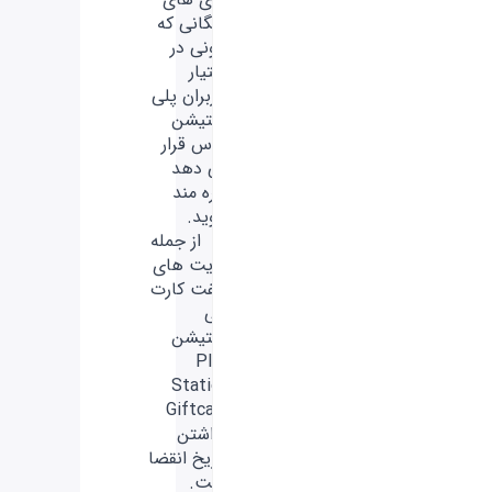
رایگانی که
سونی در
اختیار
کاربران پلی
استیشن
پلاس قرار
می دهد
بهره مند
شوید.
- از جمله
مزیت های
گیفت کارت
پلی
استیشن
Play
Station
Giftcard
نداشتن
تاریخ انقضا
است.