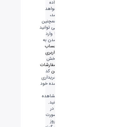
داده
خواهد
شد،
همچنین
می توانید
با وارد
شدن به
حساب
کاربری
بخش
سفارشات
من
کد
خریداری
شده خود
را
مشاهده
کنید.
- در
صورت
بروز