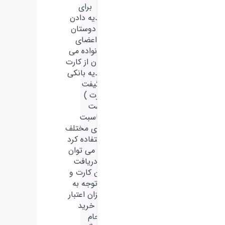
- برای
هدیه دادن
به دوستان
یا اعضای
خانواده می
توان از کارت
هدیه بانکی
( گیفت
کارت )
جهت
مناسبت
های مختلف
استفاده کرد
که می توان
با دریافت
این کارت و
با توجه به
میزان اعتبار
آن خرید
انجام