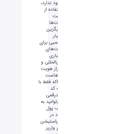
وجود ندارد،
استفاده از
گیفت
کارت‌ها
جایگزین
بسیار
مناسبی برای
کارت‌های
اعتباری
بین‌المللی و
احراز هویت
آن‌هاست
چراکه فقط با
یک کد
چندرقمی
می‌توانید به
کیف پول
خود در
پلی‌استیشن
دلار واریز