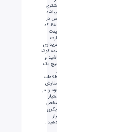
مشتری
میباشد
پس در
حفظ کد
گیفت
کارت
خریداری
شده کوشا
باشید و
هیچ‌ یک
از
اطلاعات
سفارش
خود را در
اختیار
شخص
دیگری
قرار
ندهید .
-