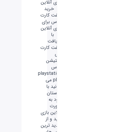
های آنلاین
- خرید
گیفت کارت
پلاس برای
بازی آنلاین
- با
دریافت
گیفت کارت
پلی
استیشن
پلاس
playstation
plus می
توانید با
دوستان
خود به
صورت
آنلاین بازی
کنید و از
جدید ترین
بازی های