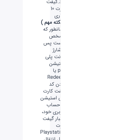
داد.گیفت
کارت 10
دلاری
( نکته مهم )
همانطور که
مشخص
هست پس
از شارژ
اکانت پلی
استیشن
psn یا
Redeem
کردن کد
گیفت کارت
پلی استیشن
در حساب
کاربری خود،
اعتبار گیفت
کارت
Playstation
قابل انتقال