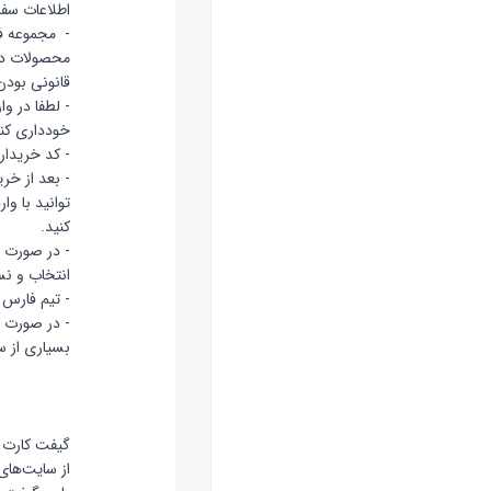
اطلاعات سفا
- مجموعه فا
محصولات دیج
قانونی بودن
- لطفا در وا
خودداری کنی
- کد خریدار
- بعد از خر
توانید با وا
کنید.
- در صورت 
انتخاب و نس
- تیم فارس گیمر به صورت 24
- در صورت د
بسیاری از س
گیفت کارت ی
از سایت‌های