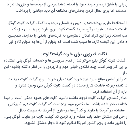
ی را شارژ کرده و خرید خود را انجام دهید.برخی از برنامه‌ها و بازی‌ها نیز با
ن هستند اما برای فعال کردن بخش‌های مختلف آن باید مبالغی را پرداخت
ارت گوگل پلی آمریکا
ها اصطلاحا دارای پرداخت‌های درون برنامه‌ای بوده و با کمک گیفت کارت گوگل
پلی قابل پرداخت هستند. علاوه بر آن، خرید گیفت کارت برای افراد زیر 18 سال نیز یک
سب است. زیرا این افراد امکان دسترسی به کارت‌های بانکی را ندارند. همچنین
 دادن این گیفت کارت‌ها سبب شده است که بتوان از آن‌ها به عنوان کادو نیز
نکات ضروری برای خرید گیفت‌کارت :
 گیفت کارت گوگل پلی می‌توانید از تمام سرویس‌ها و خدمات گوگل پلی استفاده
ای این کار بهتر است چند نکته‌ی خیلی مهم و کاربردی را در نظر داشته باشید؛ این
از:
ت را بر اساس مبالغ مورد نیاز خرید کنید: برای خرید انواع گیفت کارت باید به
 کنید؛ چراکه قابلیت شارژ مجدد در گیفت کارت گوگل پلی وجود ندارد و
گیفت کارت گوگل پلی آمریکا
ره از آن‌ استفاده کرد.
 صادر کننده‌ی گیفت کارت توجه داشته باشید: کارت‌های هدیه ممکن است از مبدا
لف صادر شده باشند. اما نکته‌ی مهم اینجاست که گیفت کارت‌های آمریکایی
ستفاده در آمریکا را دارند و کد آن‌ها در خارج از آمریکا به سرعت باطل
 حل این مشکل حتما باید هنگام وارد کردن کد گیفت کارت در سایت گوگل پلی،
گیفت کارت
ا تغییر داده و روی کشور آمریکا تنظیم کنید تا دچار مشکل نشوید.