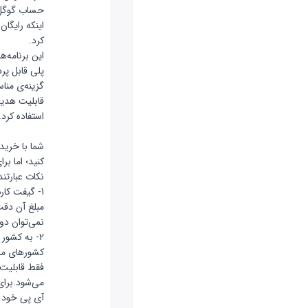
حساب گوگل پل
اینکه رایگا
گیفت ک
کرد.
این برنامه‌
گزینه‌ی منا
قابلیت هدیه
استفاده کرد.
شما با خرید
کنید؛ اما بر
نکات عبارتند 
1- گیفت کار
مبلغ آن دقت
نمی‌توان دوبا
2- به کشور
کشورهای مخت
فقط قابلیت ا
می‌شود.برای
آی پی خود ر