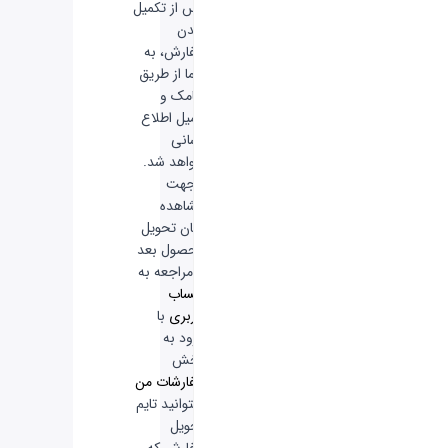
پس از تکمیل
شدن
سفارش، به
شما از طریق
پیامک و
ایمیل اطلاع
رسانی
خواهد شد.
-
جهت
مشاهده
زمان تحویل
محصول بعد
از مراجعه به
حساب
کاربری
با
ورود به
بخش
سفارشات من
میتوانید تایم
تحویل
سفارش که