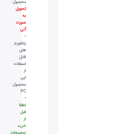
محصول:
تحویل
به
صورت
آنی
-
پلتفورم
های
قابل
استفاده
از
این
محصول:
PC
-
لطفا
قبل
از
خرید
توضیحات