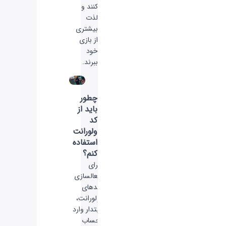
کنند و
لذت
بیشتری
از بازی
خود
ببرند.
چطور
باید از
کد
ولورانت
استفاده
کنم؟
برای
فعالسازی
کدهای
ولورانت،
ابتدار وارد
حساب