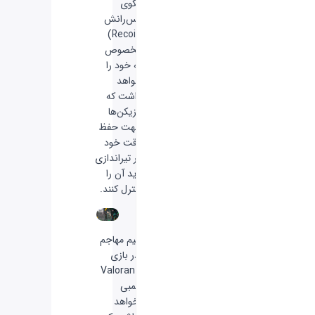
الگوی
پس‌رانش
(Recoil)
مخصوص
به خود را
خواهد
داشت که
بازیکن‌ها
جهت حفظ
دقت خود
در تیراندازی
باید آن را
کنترل کنند.
تیم مهاجم
در بازی
Valorant
بمبی
خواهد