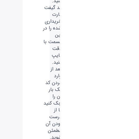
کنید.
کد گیفت
کارت
خریداری
شده را در
این
قسمت با
دقت
تایپ
کنید.
بعد از
وارد
کردن کد
یک بار
آن را
چک کنید
تا از
درست
بودن آن
مطمئن
شوید.