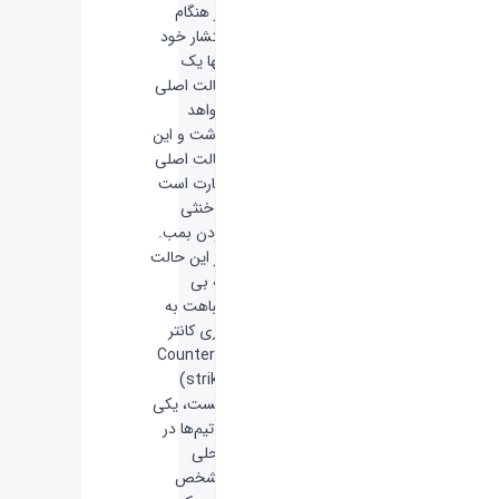
در هنگام
انتشار خود
تنها یک
حالت اصلی
خواهد
داشت و این
حالت اصلی
عبارت است
از خنثی
کردن بمب.
در این حالت
که بی
شباهت به
بازی کانتر
(Counter-
strike)
نیست، یکی
از تیم‌ها در
محلی
مشخص