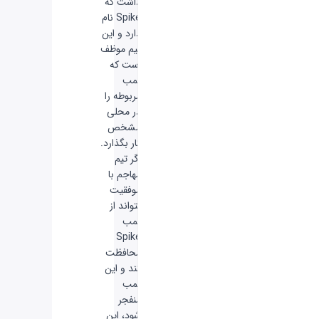
داشت که
Spike نام
دارد و این
تیم موظف
است که
بمب
مربوطه را
در محلی
مشخص
کار بگذارد.
اگر تیم
مهاجم با
موفقیت
بتواند از
بمب
Spike
محافظت
کند و این
بمب
منفجر
شود، این