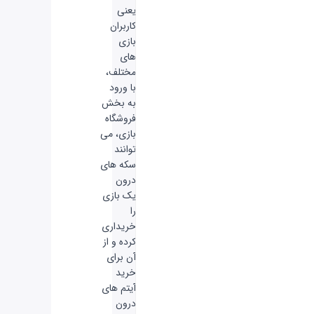
یعنی
کاربران
بازی
های
مختلف،
با ورود
به بخش
فروشگاه
بازی، می
توانند
سکه های
درون
یک بازی
را
خریداری
کرده و از
آن برای
خرید
آیتم های
درون