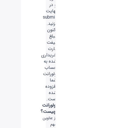
و در
نهایت
submit
بزنید.
اکنون
مبلغ
گیفت
کارت
خریداری
شده به
حساب
ولورانت
شما
افزوده
شده
است.
ولورانت
چیست؟
از عناوین
مهم