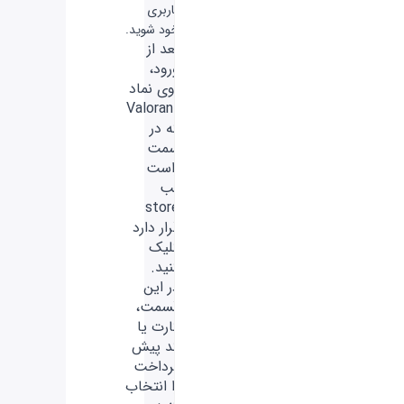
کاربری
خود شوید.
بعد از
ورود،
روی نماد
Valorant
که در
سمت
راست
تب
store
قرار دارد
کلیک
کنید.
در این
قسمت،
کارت یا
کد پیش
پرداخت
را انتخاب