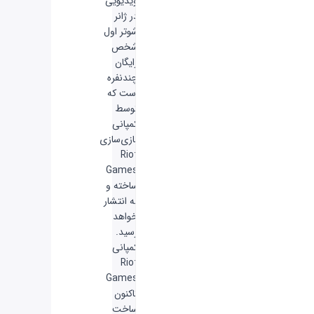
ویدیویی
در ژانر
شوتر اول
شخص
رایگان
چندنفره
است که
توسط
کمپانی
بازی‌سازی
Riot
Games
ساخته و
به انتشار
خواهد
رسید.
کمپانی
Riot
Games
تاکنون
ساخت