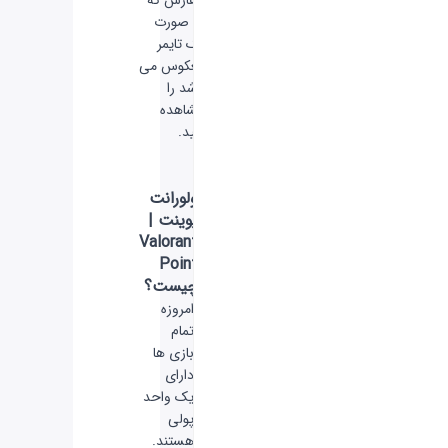
به صورت
یک تایمر
معکوس می
باشد را
مشاهده
کنید.
ولورانت
پوینت |
Valorant
Point
چیست؟
امروزه
تمام
بازی ها
دارای
یک واحد
پولی
هستند.