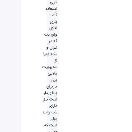
بازی
استفاده
کنند.
بازی
آنلاین
ولورانت
که در
ایران و
تمام دنیا
از
محبوبیت
بالایی
بین
کاربران
برخوردار
است نیز
دارای
یک واحد
پولی
است که
به آن