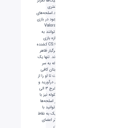
قابلیت‌ها تمرکز
بیشتری
دارد.اسلحه‌های
موجود در بازی
Valorant
می‌توانند به
اندازه بازی
CS:GO کشنده
و مرگبار ظاهر
شوند. تنها یک
گلوله به سر
رقیبتان کافی
است تا او را از
پای درآورید و
با خرج 3 الی
4 گلوله نیز با
اکثر اسلحه‌ها
می‌توانید با
شلیک به نقاط
دیگر اعضای
بدن