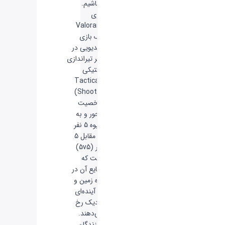
باشیم.
بازی
Valorant
یک بازی
ویدیویی در
ژانر تیراندازی
تاکتیکی
(Tactical
Shooter)
شخصیت
محور و به
شیوه 5 نفر
در مقابل 5
نفر (5v5)
است که
وقایع آن در
کره زمین و
در آینده‌ای
نزدیک رخ
می‌دهند.
سازندگان