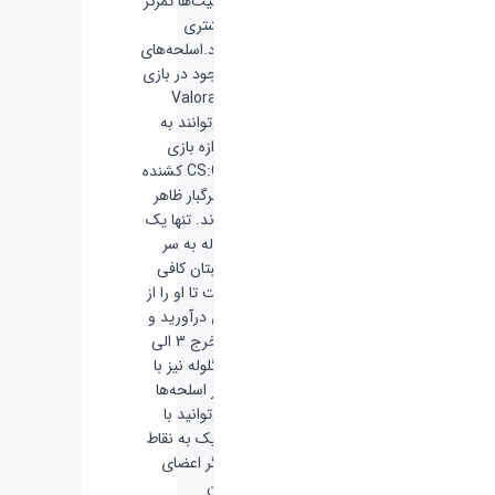
قابلیت‌ها تمرکز
بیشتری
دارد.اسلحه‌های
موجود در بازی
Valorant
می‌توانند به
اندازه بازی
CS:GO کشنده
و مرگبار ظاهر
شوند. تنها یک
گلوله به سر
رقیبتان کافی
است تا او را از
پای درآورید و
با خرج 3 الی
4 گلوله نیز با
اکثر اسلحه‌ها
می‌توانید با
شلیک به نقاط
دیگر اعضای
بدن