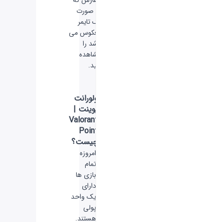
به صورت
یک تایمر
معکوس می
باشد را
مشاهده
کنید.
ولورانت
پوینت |
Valorant
Point
چیست؟
امروزه
تمام
بازی ها
دارای
یک واحد
پولی
هستند.