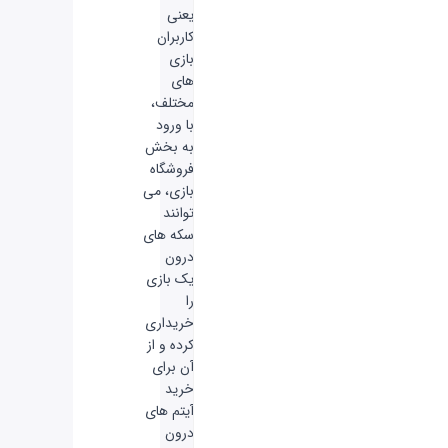
یعنی
کاربران
بازی
های
مختلف،
با ورود
به بخش
فروشگاه
بازی، می
توانند
سکه های
درون
یک بازی
را
خریداری
کرده و از
آن برای
خرید
آیتم های
درون