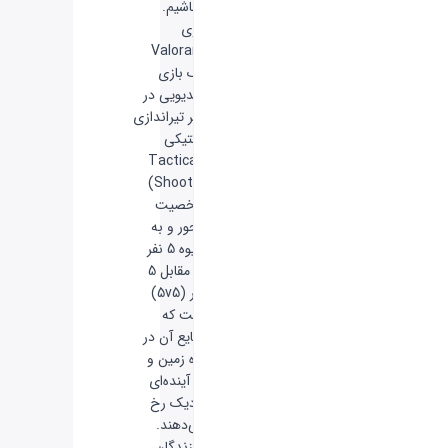
باشیم.
بازی
Valorant
یک بازی
ویدیویی در
ژانر تیراندازی
تاکتیکی
(Tactical
Shooter)
شخصیت
محور و به
شیوه 5 نفر
در مقابل 5
نفر (5v5)
است که
وقایع آن در
کره زمین و
در آینده‌ای
نزدیک رخ
می‌دهند.
سازندگان