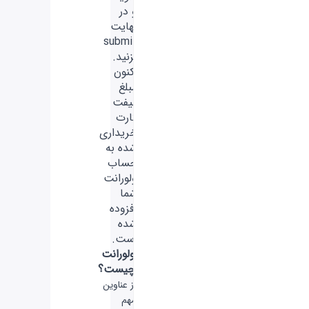
و در
نهایت
submit
بزنید.
اکنون
مبلغ
گیفت
کارت
خریداری
شده به
حساب
ولورانت
شما
افزوده
شده
است.
ولورانت
چیست؟
از عناوین
مهم