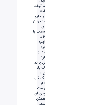
کنید.
کد گیفت
کارت
خریداری
شده را در
این
قسمت با
دقت
تایپ
کنید.
بعد از
وارد
کردن کد
یک بار
آن را
چک کنید
تا از
درست
بودن آن
مطمئن
شوید.