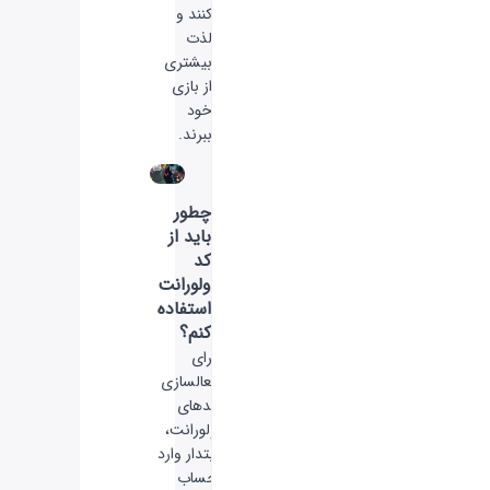
کنند و
لذت
بیشتری
از بازی
خود
ببرند.
چطور
باید از
کد
ولورانت
استفاده
کنم؟
برای
فعالسازی
کدهای
ولورانت،
ابتدار وارد
حساب