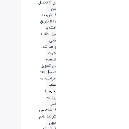
پس از تکمیل
شدن
سفارش، به
شما از طریق
پیامک و
ایمیل اطلاع
رسانی
خواهد شد.
-
جهت
مشاهده
زمان تحویل
محصول بعد
از مراجعه به
حساب
کاربری
با
ورود به
بخش
سفارشات من
میتوانید تایم
تحویل
سفارش که