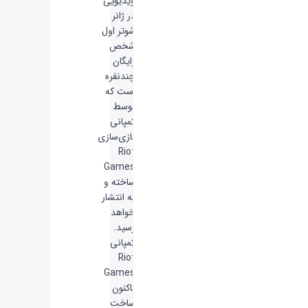
ویدیویی
در ژانر
شوتر اول
شخص
رایگان
چندنفره
است که
توسط
کمپانی
بازی‌سازی
Riot
Games
ساخته و
به انتشار
خواهد
رسید.
کمپانی
Riot
Games
تاکنون
ساخت