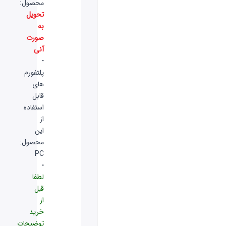
محصول:
تحویل
به
صورت
آنی
-
پلتفورم
های
قابل
استفاده
از
این
محصول:
PC
-
لطفا
قبل
از
خرید
توضیحات