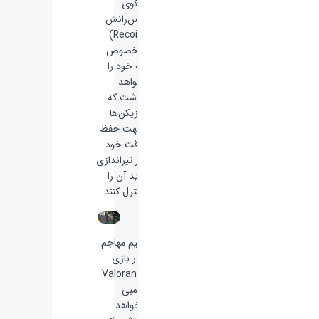
الگوی
پس‌رانش
(Recoil)
مخصوص
به خود را
خواهد
داشت که
بازیکن‌ها
جهت حفظ
دقت خود
در تیراندازی
باید آن را
کنترل کنند.
تیم مهاجم
در بازی
Valorant
بمبی
خواهد