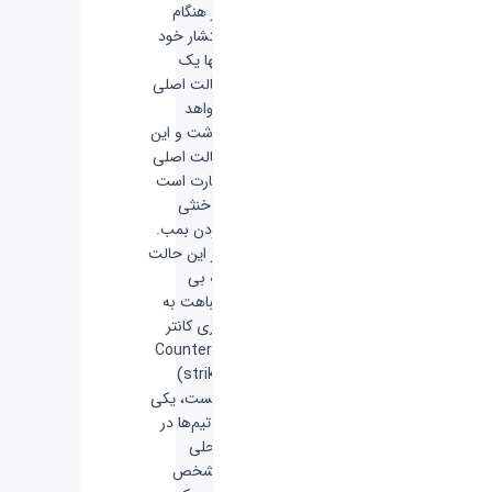
در هنگام
انتشار خود
تنها یک
حالت اصلی
خواهد
داشت و این
حالت اصلی
عبارت است
از خنثی
کردن بمب.
در این حالت
که بی
شباهت به
بازی کانتر
(Counter-
strike)
نیست، یکی
از تیم‌ها در
محلی
مشخص