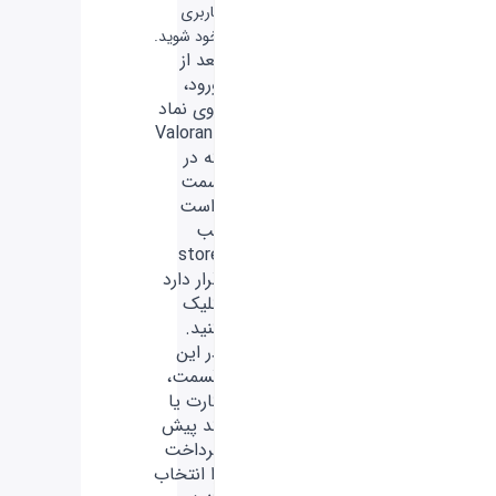
کاربری
خود شوید.
بعد از
ورود،
روی نماد
Valorant
که در
سمت
راست
تب
store
قرار دارد
کلیک
کنید.
در این
قسمت،
کارت یا
کد پیش
پرداخت
را انتخاب