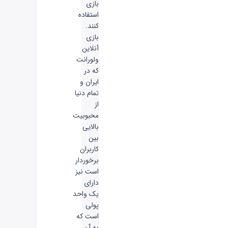
بازی
استفاده
کنند.
بازی
آنلاین
ولورانت
که در
ایران و
تمام دنیا
از
محبوبیت
بالایی
بین
کاربران
برخوردار
است نیز
دارای
یک واحد
پولی
است که
به آن