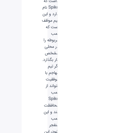
داشت که
Spike نام
دارد و این
تیم موظف
است که
بمب
مربوطه را
در محلی
مشخص
کار بگذارد.
اگر تیم
مهاجم با
موفقیت
بتواند از
بمب
Spike
محافظت
کند و این
بمب
منفجر
شود، این