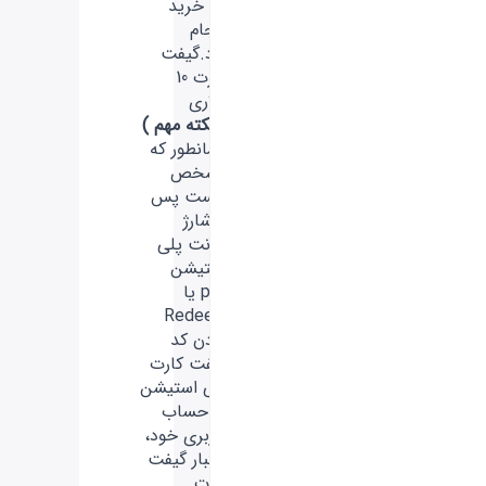
آن خرید
انجام
داد.گیفت
کارت 10
دلاری
( نکته مهم )
همانطور که
مشخص
هست پس
از شارژ
اکانت پلی
استیشن
psn یا
Redeem
کردن کد
گیفت کارت
پلی استیشن
در حساب
کاربری خود،
اعتبار گیفت
کارت