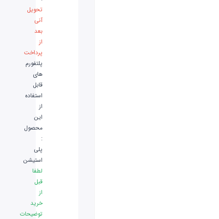
تحویل
آنی
بعد
از
پرداخت
پلتفورم
های
قابل
استفاده
از
این
محصول
:
پلی
استیشن
لطفا
قبل
از
خرید
توضیحات