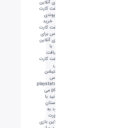
های آنلاین
گیفت کارت
10 پوندی
- خرید
گیفت کارت
پلاس برای
بازی آنلاین
- با
دریافت
گیفت کارت
پلی
استیشن
پلاس
playstation
plus می
توانید با
دوستان
خود به
صورت
آنلاین بازی
کنید و از