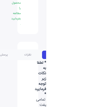
محصول
را
مطالعه
بفرمایید
.
مشخصات
نظرات
پرسش و پاسخ
* لطفا
به
نکات
زیر
توجه
فرمایید
*
- تمامی
گیفت