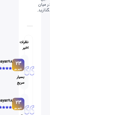
در میان
بگذارید.
نظرات
اخیر
shayan98
23
شهریور
بسیار
سریع
shayan98
23
شهریور