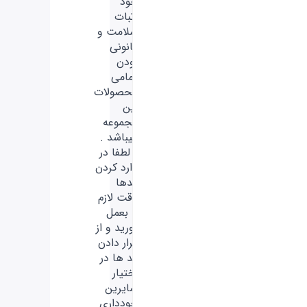
خود
اثبات
سلامت و
قانونی
بودن
تمامی
محصولات
این
مجموعه
میباشد .
- لطفا در
وارد کردن
کدها
دقت لازم
را بعمل
آورید و از
قرار دادن
کد ها در
اختیار
سایرین
خودداری