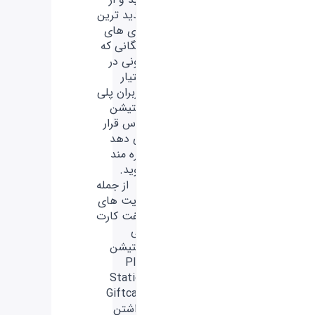
جدید ترین
بازی های
رایگانی که
سونی در
اختیار
کاربران پلی
استیشن
پلاس قرار
می دهد
بهره مند
شوید.
- از جمله
مزیت های
گیفت کارت
پلی
استیشن
Play
Station
Giftcard
نداشتن