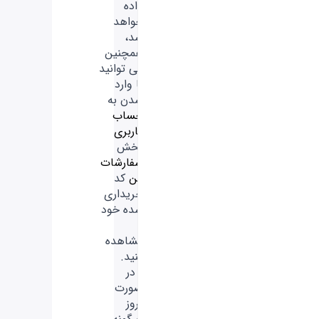
داده
خواهد
شد،
همچنین
می توانید
با وارد
شدن به
حساب
کاربری
بخش
سفارشات
من
کد
خریداری
شده خود
را
مشاهده
کنید.
- در
صورت
بروز