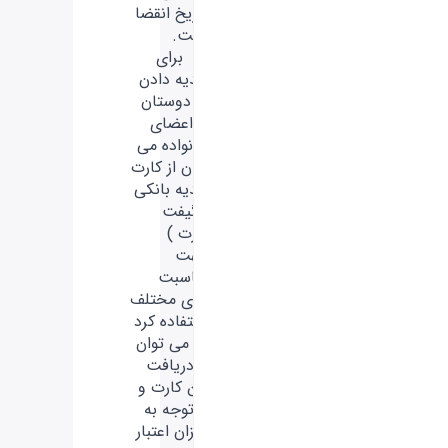
تاریخ انقضا
است.
- برای
هدیه دادن
به دوستان
یا اعضای
خانواده می
توان از کارت
هدیه بانکی
( گیفت
کارت )
جهت
مناسبت
های مختلف
استفاده کرد
که می توان
با دریافت
این کارت و
با توجه به
میزان اعتبار