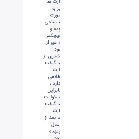
کارت ها
نیز به
صورت
سیستمی
بوده و
هیچکس
به غیر از
خود
مشتری از
کد گیفت
کارت
اطلاعی
ندارد ،
بنابراین
مسئولیت
کد گیفت
کارت
ها بعد از
ارسال
برعهده
خود