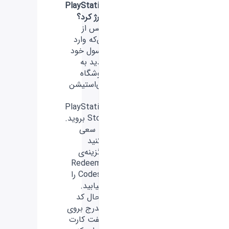
PlayStation
شارژ کرد؟
- پس از
این‌که وارد
کنسول خود
شدید به
فروشگاه
پلی‌استیشن
یا
PlayStation
Store بروید.
- سعی
کنید
گزینه‌ی
Redeem
Codes را
بیابید.
- حال کد
مندرج بروی
گیفت کارت