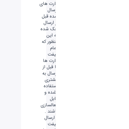
کارت های
ارسال
شده قبل
از ارسال
چک شده
به این
منظور که
تمام
گیفت
کارت ها
تا قبل از
ارسال به
مشتری
استفاده
نشده و
قابل
فعالسازی
باشند .
- ارسال
گیفت