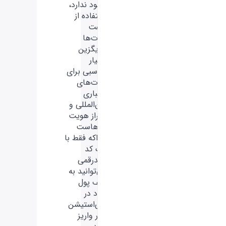
وجود ندارد،
استفاده از
گیفت
کارت‌ها
جایگزین
بسیار
مناسبی برای
کارت‌های
اعتباری
بین‌المللی و
احراز هویت
آن‌هاست
چراکه فقط با
یک کد
چندرقمی
می‌توانید به
کیف پول
خود در
پلی‌استیشن
دلار واریز