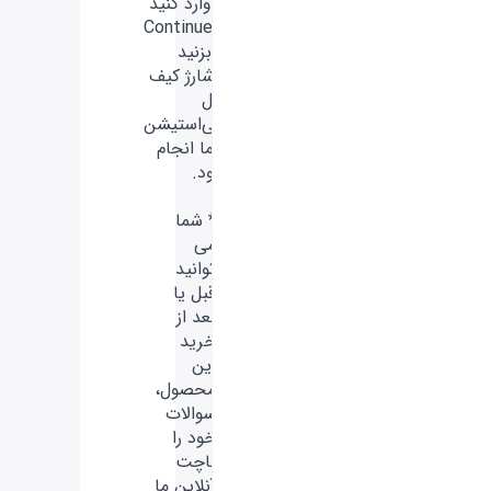
را وارد کنید
و Continue
را بزنید
تاشارژ کیف
پول
پلی‌استیشن
شما انجام
شود.
* شما
می
توانید
قبل یا
بعد از
خرید
این
محصول،
سوالات
خود را
باچت
آنلاین ما