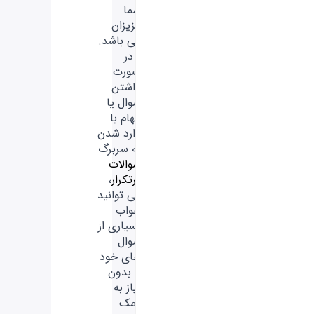
شما
عزیزان
می باشد.
- در
صورت
داشتن
سوال یا
ابهام با
وارد شدن
به سربرگ
سوالات
پرتکرار
،
می توانید
جواب
بسیاری از
سوال
های خود
را بدون
نیاز به
کمک