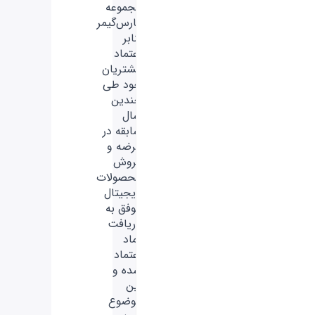
مجموعه
فارس‌گیمر
بنابر
اعتماد
مشتریان
خود طی
چندین
سال
سابقه در
عرضه و
فروش
محصولات
دیجیتال
موفق به
دریافت
نماد
اعتماد
شده و
این
موضوع