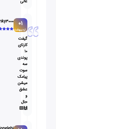
عالی
mmky3000
01
اردیبهشت
گیفت
کارتای
۱۰
پوندی
سه
سوت
پیامک
میشن
عشق
و
حال
🙌🏻
Colonelebi