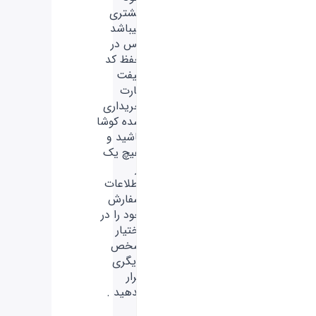
مشتری
میباشد
پس در
حفظ کد
گیفت
کارت
خریداری
شده کوشا
باشید و
هیچ‌ یک
از
اطلاعات
سفارش
خود را در
اختیار
شخص
دیگری
قرار
ندهید .
-