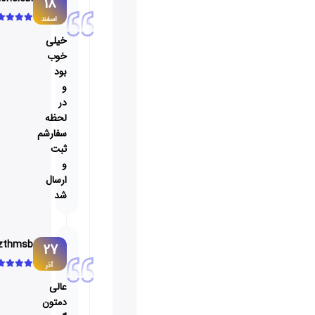
18
اسفند
خیلی
خوب
بود
و
در
لحظه
سفارشم
ثبت
و
ارسال
شد
rzthmsb
27
آذر
عالی
دمتون