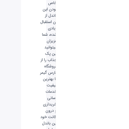
خاص
بودن این
باندل از
آن استقبال
زیادی
شده، شما
عزیزان
میتوانید
این پک
جذاب را از
فروشگاه
فارس گیمر
با بهترین
کیفیت
خدمات
رسانی
خریداری
و درون
اکانت خود
این باندل