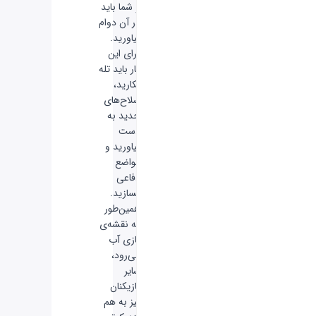
و شما باید
در آن دوام
بیاورید.
برای این
کار باید تله
بکارید،
سلاح‌های
جدید به
دست
بیاورید و
مواضع
دفاعی
بسازید.
همین‌طور
که نقشه‌ی
بازی آب
می‌رود،
سایر
بازیکنان
نیز به هم