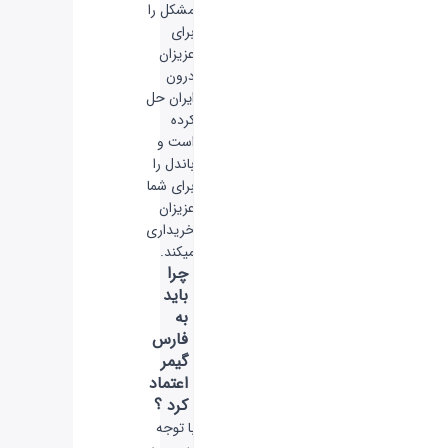
مشکل را
برای
عزیزان
درون
ایران حل
کرده
است و
باندل را
برای شما
عزیزان
خریداری
میکند.
چرا
باید
به
فارس
گیمر
اعتماد
کرد ؟
با توجه