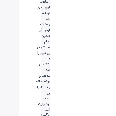
5 ساعت
کاری زمان
خواهد
برد،
فروشگاه
فارس گیمر
تضمین
انجام
سفارش در
این تایم را
به
مشتریان
خود
میدهد و
خوشبختانه
توانسته به
این
ضمانت
خود پایبند
باشد.
چگونه