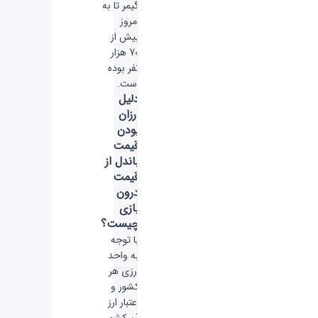
گیمر تا به
امروز
بیش از
70 هزار
نفر بوده
است.
دلیل
ارزان
بودن
قیمت
باندل از
قیمت
درون
بازی
چیست؟
با توجه
به واحد
ارزی هر
کشور و
اعتبار ارز
آن کشور