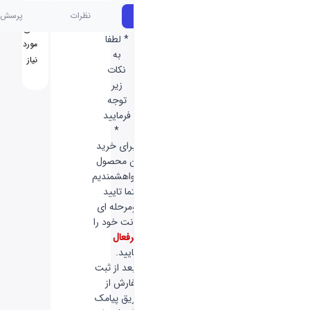
آموزش
مشخصات
نظرات
پرسش و پاسخ
های
* لطفا
مورد
به
نیاز
نکات
زیر
توجه
فرمایید
*
-
برای خرید
این محصول
خواهشمندیم
حتما تایید
دومرحله ای
اکانت خود را
غیرفعال
نمایید.
-
بعد از ثبت
سفارش از
طریق پیامک