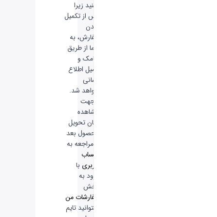
نکنید زیرا
پس از تکمیل
شدن
سفارش، به
شما از طریق
پیامک و
ایمیل اطلاع
رسانی
خواهد شد.
-
جهت
مشاهده
زمان تحویل
محصول بعد
از مراجعه به
حساب
کاربری
با
ورود به
بخش
سفارشات من
میتوانید تایم