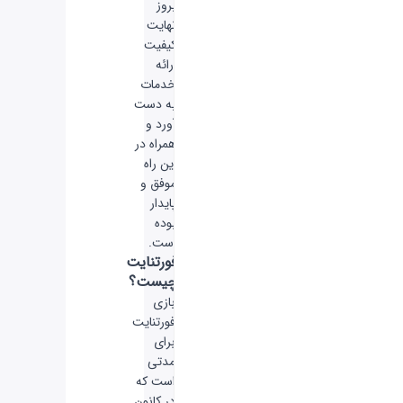
بروز
نهایت
کیفیت
ارائه
خدمات
به دست
آورد و
همراه در
این راه
موفق و
پایدار
بوده
است.
فورتنایت
چیست؟
بازی
فورتنایت
برای
مدتی
است که
در کانون