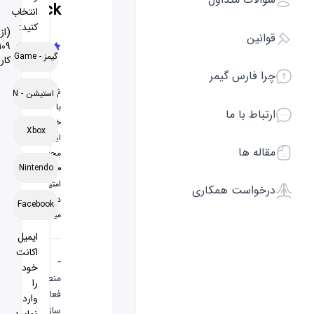
pack
انتخاب
کنید:
(از
ن
109
اپیک گیمز - Epic Game
کاربر)
ارس گیمر
شما
پلی استیشن - PSN
با
ط با ما
خرید
Xbox
این
 ها
محصول
Nintendo
120
امتیاز
است همکاری
دریافت
Facebook
میکنید
ایمیل
اکانت
-
خود
منطقه
را
فعال
وارد
سازی
نمایید