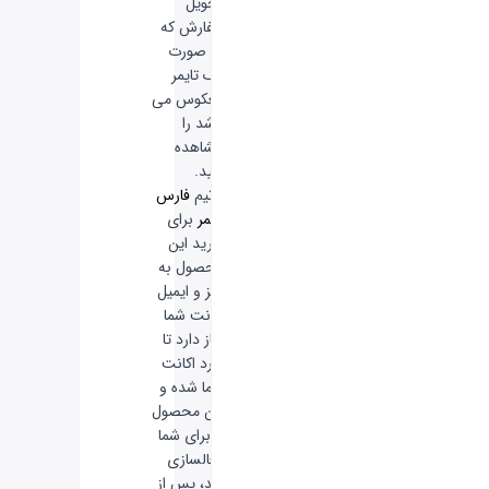
تحویل
سفارش که
به صورت
یک تایمر
معکوس می
باشد را
مشاهده
کنید.
-
تیم
فارس
گیمر
برای
خرید این
محصول به
رمز و ایمیل
اکانت شما
نیاز دارد تا
وارد اکانت
شما شده و
این محصول
را برای شما
فعالسازی
کند، پس از