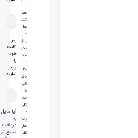
:
:
همه
کشور
ها
-
رمز
زمان
اکانت
تحویل
خود
محصول
را
:
وارد
60
نمایید
دقیقه
:
الی
5
ساعت
کاری
آیا مایل
-
به
پلتفورم
دریافت
های
سریع تر
قابل